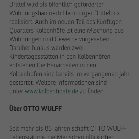
Drittel wird als öffentlich geförderter
+49 173 4928616
Wohnungsbau nach Hamburger Drittelmix
realisiert. Auch im neuen Teil des künftigen
Erik J. Schulze
Quartiers Kolbenhöfe ist eine Mischung aus
Pressesprecher
Wohnungen und Gewerbe vorgesehen.
Kommunikation & Marketing
Darüber hinaus werden zwei
eschulze
@
otto-wulff.de
Kindertagesstätten in den Kolbenhöfen
+49 173 7360070
entstehen.Die Bauarbeiten in den
Kolbenhöfen sind bereits im vergangenen Jahr
Max Wedgbury
gestartet. Weitere Informationen sind
Kommunikationsreferent
unter
www.kolbenhoefe.de
zu finden.
Kommunikation & Marketing
mwedgbury
@
otto-wulff.de
Über OTTO WULFF
+49 172 7311403
Seit mehr als 85 Jahren schafft OTTO WULFF
Nicol Weinzweig
Lebensräume, die Menschen glücklicher
Kommunikationsreferentin Intern