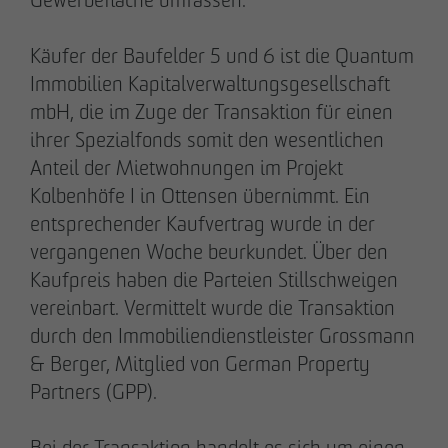
Käufer der Baufelder 5 und 6 ist die Quantum
28.05.2026
Immobilien Kapitalverwaltungsgesellschaft
Berlin-Pankow: OTTO WULFF feiert
mbH, die im Zuge der Transaktion für einen
Spatenstich für erstes Wohnprojekt in
ihrer Spezialfonds somit den wesentlichen
Holzhybridbauweise
Anteil der Mietwohnungen im Projekt
Kolbenhöfe I in Ottensen übernimmt. Ein
entsprechender Kaufvertrag wurde in der
vergangenen Woche beurkundet. Über den
Kaufpreis haben die Parteien Stillschweigen
vereinbart. Vermittelt wurde die Transaktion
durch den Immobiliendienstleister Grossmann
& Berger, Mitglied von German Property
Partners (GPP).
Bei der Transaktion handelt es sich um einen