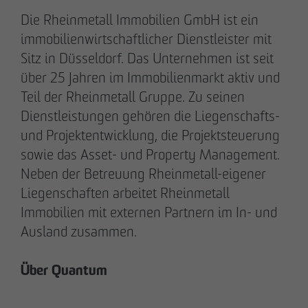
Downloads
Die Rheinmetall Immobilien GmbH ist ein
Impressum
immobilienwirtschaftlicher Dienstleister mit
Datenschutz
Sitz in Düsseldorf. Das Unternehmen ist seit
Barrierefreiheitserklärung
über 25 Jahren im Immobilienmarkt aktiv und
Teil der Rheinmetall Gruppe. Zu seinen
Archenholzstraße 42
Dienstleistungen gehören die Liegenschafts-
22117 Hamburg
und Projektentwicklung, die Projektsteuerung
sowie das Asset- und Property Management.
Tel. +49 40 736 24-0
Neben der Betreuung Rheinmetall-eigener
E-Mail
info
@
otto-wulff.de
Liegenschaften arbeitet Rheinmetall
Immobilien mit externen Partnern im In- und
Ausland zusammen.
© OTTO WULFF Bauunternehmung GmbH, 2026
Über Quantum