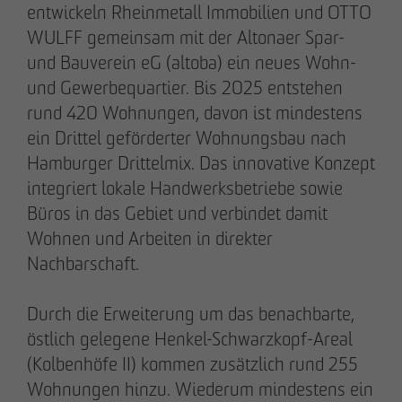
entwickeln Rheinmetall Immobilien und OTTO
WULFF gemeinsam mit der Altonaer Spar-
und Bauverein eG (altoba) ein neues Wohn-
und Gewerbequartier. Bis 2025 entstehen
rund 420 Wohnungen, davon ist mindestens
ein Drittel geförderter Wohnungsbau nach
Hamburger Drittelmix. Das innovative Konzept
integriert lokale Handwerksbetriebe sowie
Büros in das Gebiet und verbindet damit
Wohnen und Arbeiten in direkter
DAS TEAM.
Nachbarschaft.
Durch die Erweiterung um das benachbarte,
Pia-Alin Demirayakli
östlich gelegene Henkel-Schwarzkopf-Areal
Abteilungsleiterin
(Kolbenhöfe II) kommen zusätzlich rund 255
Kommunikation & Marketing
Wohnungen hinzu. Wiederum mindestens ein
pademirayakli
@
otto-wulff.de