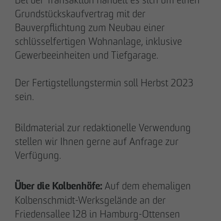
Grundstückskaufvertrag mit der
Bauverpflichtung zum Neubau einer
schlüsselfertigen Wohnanlage, inklusive
Gewerbeeinheiten und Tiefgarage.
20.03.2026
9 Jahre nach Beginn des B-Plan-Verfahrens:
Der Fertigstellungstermin soll Herbst 2023
OTTO WULFF setzt symbolischen Spatenstich
sein.
für FRIEDRICHS VIER im Randelpark
Bildmaterial zur redaktionelle Verwendung
stellen wir Ihnen gerne auf Anfrage zur
Verfügung.
Über die Kolbenhöfe:
Auf dem ehemaligen
Kolbenschmidt-Werksgelände an der
Friedensallee 128 in Hamburg-Ottensen