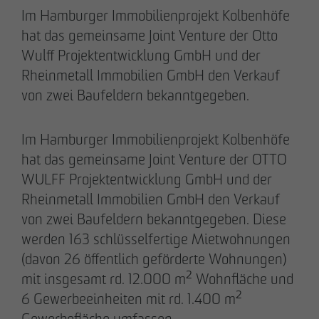
Im Hamburger Immobilienprojekt Kolbenhöfe
28.05.2026
Downloads
hat das gemeinsame Joint Venture der Otto
Urbanes Wohnen in Lindenau: Spatenstich für
Wulff Projektentwicklung GmbH und der
neue Eigentumswohnungen im Leipziger
Impressum
Rheinmetall Immobilien GmbH den Verkauf
Westen
von zwei Baufeldern bekanntgegeben.
Datenschutz
Im Hamburger Immobilienprojekt Kolbenhöfe
Barrierefreiheitserklärung
hat das gemeinsame Joint Venture der OTTO
WULFF Projektentwicklung GmbH und der
Rheinmetall Immobilien GmbH den Verkauf
von zwei Baufeldern bekanntgegeben. Diese
werden 163 schlüsselfertige Mietwohnungen
(davon 26 öffentlich geförderte Wohnungen)
mit insgesamt rd. 12.000 m² Wohnfläche und
6 Gewerbeeinheiten mit rd. 1.400 m²
Gewerbefläche umfassen.