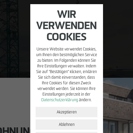
WIR
VERWENDEN
COOKIES
Unsere Website verwendet Cookies,
MIETEN/VERWALTEN
BETREIBEN
PRESSE
KARR
um Ihnen den bestmöglichen Service
zu bieten. Im Folgenden können Sie
Ihre Einstellungen verwalten. Indem
Property
Placemaking
Blog
Stell
Sie auf "Bestätigen" klicken, erklären
Management
Sie sich damit einverstanden, dass
ÖPP
Young
Ihre Cookies für diesen Zweck
Facility
verwendet werden. Sie können Ihre
HTEN.
Management
Einstellungen jederzeit in der
Initi
Datenschutzerklärung
ändern.
Mieterportal
u
Akzeptieren
Immobilien zur
Miete
Ablehnen
OHNUNGEN