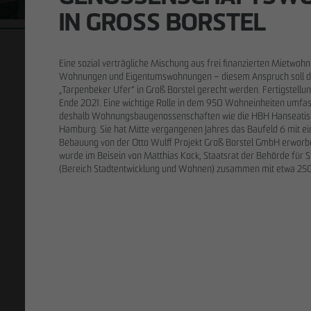
Unternehmens-
IN GROSS BORSTEL
entwicklung
Holzhybridbau
Verantwortung
Bauen im
Bestand
Eine sozial verträgliche Mischung aus frei finanzierten Mietwohn
28.05.202
Wohnungen und Eigentumswohnungen – diesem Anspruch soll d
JAHR
Urbanes Wohn
Sanierung
„Tarpenbeker Ufer“ in Groß Borstel gerecht werden. Fertigstell
neue Eigentu
Ende 2021. Eine wichtige Rolle in dem 950 Wohneinheiten umfa
2026
2025
2024
deshalb Wohnungsbaugenossenschaften wie die HBH Hanseatis
2023
2022
2021
Hamburg. Sie hat Mitte vergangenen Jahres das Baufeld 6 mit ein
2020–2016
Bebauung von der Otto Wulff Projekt Groß Borstel GmbH erworbe
STANDORT
wurde im Beisein von Matthias Kock, Staatsrat der Behörde für
(Bereich Stadtentwicklung und Wohnen) zusammen mit etwa 250 
Leipzig
Berlin
Hamburg
SCHLAGWORTSUCHE