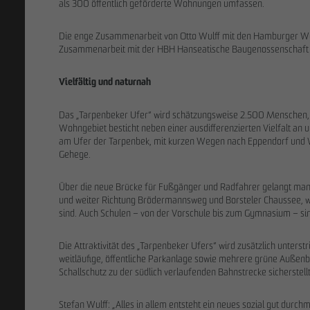
als 300 öffentlich geförderte Wohnungen umfassen.
Die enge Zusammenarbeit von Otto Wulff mit den Hamburger Wo
Zusammenarbeit mit der HBH Hanseatische Baugenossenschaft H
Vielfältig und naturnah
Das „Tarpenbeker Ufer“ wird schätzungsweise 2.500 Menschen, 
Wohngebiet besticht neben einer ausdifferenzierten Vielfalt an
am Ufer der Tarpenbek, mit kurzen Wegen nach Eppendorf und Wi
Gehege.
Über die neue Brücke für Fußgänger und Radfahrer gelangt man
und weiter Richtung Brödermannsweg und Borsteler Chaussee, wo
sind. Auch Schulen – von der Vorschule bis zum Gymnasium – si
DAS TEAM
Die Attraktivität des „Tarpenbeker Ufers“ wird zusätzlich unterst
weitläufige, öffentliche Parkanlage sowie mehrere grüne Außenb
Schallschutz zu der südlich verlaufenden Bahnstrecke sicherstell
Stefan Wulff: „Alles in allem entsteht ein neues sozial gut durc