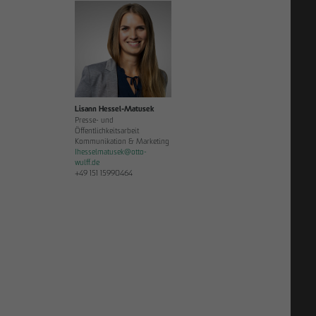
27.11.2025
Lisann Hessel-Matusek
LFF
Bauen im Bestand: OTTO WULFF investiert in
Presse- und
nd
Zukunftsmodell
Öffentlichkeitsarbeit
Kommunikation & Marketing
Ihesselmatusek
@
otto-
wulff.de
+49 151 15990464