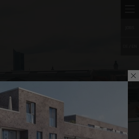
JOBS
DE
EN
IERE
KONTAKT
NACHHALTIGKEITSBERICHT
enangebote
 Talents
ativbewerbung