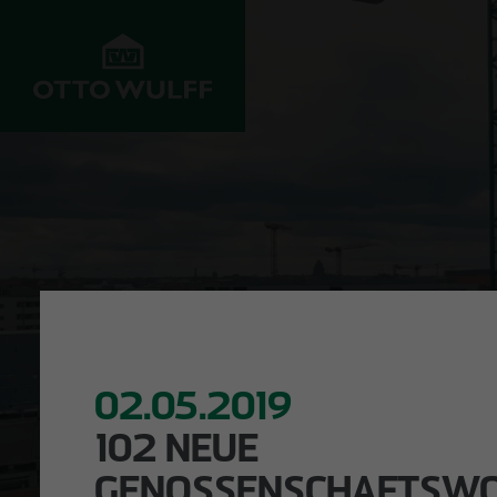
UNTERNEHMEN
ENTWICKELN
BAUEN
Werte
Objekte im
Wohnungsbau
Vertrieb
Historie
Infrastrukturbau
Grundstücksankauf
GUTE NACHRIC
Innovation &
Gewerbebau
Fortschritt
Joint Venture
02.05.2019
Krankenhausba
Projekte
Investoren
102 NEUE
Schulbau
Management
Kundenservice
GENOSSENSCHAFTSW
Rohbau