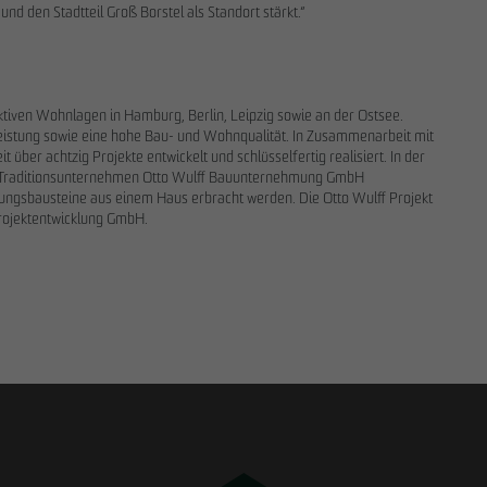
und den Stadtteil Groß Borstel als Standort stärkt.“
raktiven Wohnlagen in Hamburg, Berlin, Leipzig sowie an der Ostsee.
leistung sowie eine hohe Bau- und Wohnqualität. In Zusammenarbeit mit
ber achtzig Projekte entwickelt und schlüsselfertig realisiert. In der
 Traditionsunternehmen Otto Wulff Bauunternehmung GmbH
tungsbausteine aus einem Haus erbracht werden. Die Otto Wulff Projekt
ze
Max Wedgbury
Nicol Weinzweig
Projektentwicklung GmbH.
er
Kommunikationsreferent
Kommunikationsreferentin
on & Marketing
Kommunikation & Marketing
Kommunikation & Market
to-wulff.de
mwedgbury
@
otto-wulff.de
nweinzweig
@
otto-wulff.de
0070
+49 172 7311403
+49 173 1590689