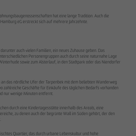
hnungsbaugenossenschaften hat eine lange Tradition. Auch die
amburg eG erstreckt sich auf mehrere Jahrzehnte.
darunter auch vielen Familien, ein neues Zuhause geben. Das
 unterschiedlichen Personengruppen auch durch seine naturnahe Lage
nterhude sowie zum Alsterlauf, in den Stadtpark oder das Niendorfer
 an das nördliche Ufer der Tarpenbek mit dem beliebten Wanderweg
 zahlreiche Geschäfte für Einkäufe des täglichen Bedarfs vorhanden
nd nur wenige Minuten entfernt.
.
richen durch eine Kindertagesstätte innerhalb des Areals, eine
ereiche, zu denen auch der begrünte Wall im Süden gehört, der den
t.
hmischtes Quartier, das durch urbane Lebenskultur und hohe