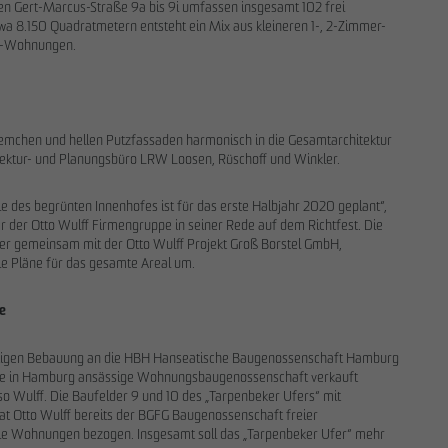
en Gert-Marcus-Straße 9a bis 9i umfassen insgesamt 102 frei
a 8.150 Quadratmetern entsteht ein Mix aus kleineren 1-, 2-Zimmer-
er-Wohnungen.
28.11.2025
iemchen und hellen Putzfassaden harmonisch in die Gesamtarchitektur
rkauf im Projekt EMMA & AUGUST
Nachhaltigkeitsbericht 2025: OTTO WU
ektur- und Planungsbüro LRW Loosen, Rüschoff und Winkler.
 Park: OTTO WULFF
schafft wichtige Basis für Offenlegung u
cklung verkauft 19 Wohnungen an ein
Transformationsprozesse
e des begrünten Innenhofes ist für das erste Halbjahr 2020 geplant“,
r der Otto Wulff Firmengruppe in seiner Rede auf dem Richtfest. Die
r gemeinsam mit der Otto Wulff Projekt Groß Borstel GmbH,
ie Pläne für das gesamte Areal um.
de
lfertigen Bebauung an die HBH Hanseatische Baugenossenschaft Hamburg
 eine in Hamburg ansässige Wohnungsbaugenossenschaft verkauft
o Wulff. Die Baufelder 9 und 10 des „Tarpenbeker Ufers“ mit
at Otto Wulff bereits der BGFG Baugenossenschaft freier
lle Wohnungen bezogen. Insgesamt soll das „Tarpenbeker Ufer“ mehr