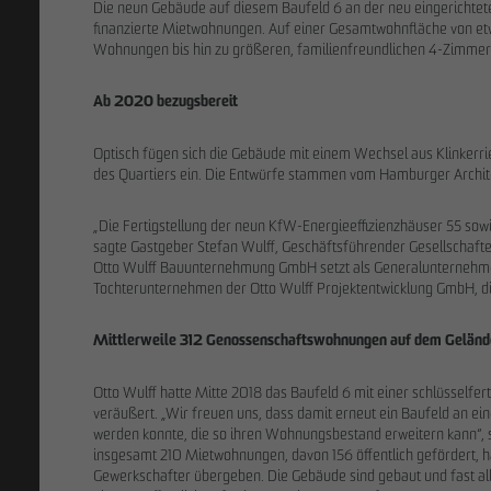
Die neun Gebäude auf diesem Baufeld 6 an der neu eingerichtet
finanzierte Mietwohnungen. Auf einer Gesamtwohnfläche von etw
Wohnungen bis hin zu größeren, familienfreundlichen 4-Zimm
Ab 2020 bezugsbereit
27.02.2026
Optisch fügen sich die Gebäude mit einem Wechsel aus Klinkerr
Weiterer Ve
des Quartiers ein. Die Entwürfe stammen vom Hamburger Archit
im Petersen
Projektentwi
„Die Fertigstellung der neun KfW-Energieeffizienzhäuser 55 sowi
Family Office
sagte Gastgeber Stefan Wulff, Geschäftsführender Gesellschafte
Otto Wulff Bauunternehmung GmbH setzt als Generalunternehme
Tochterunternehmen der Otto Wulff Projektentwicklung GmbH, d
Mittlerweile 312 Genossenschaftswohnungen auf dem Gelän
Otto Wulff hatte Mitte 2018 das Baufeld 6 mit einer schlüsse
veräußert. „Wir freuen uns, dass damit erneut ein Baufeld an
werden konnte, die so ihren Wohnungsbestand erweitern kann“, s
insgesamt 210 Mietwohnungen, davon 156 öffentlich gefördert, h
Gewerkschafter übergeben. Die Gebäude sind gebaut und fast a