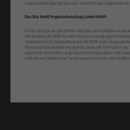
Lebensqualität geprägt sein wird, verkehrlich gut angebunden ist 
Die Otto Wulff Projektentwicklung GmbH (OWP)
forciert seit gut vier Jahrzehnten den Bau von Immobilien in att
Hierbei steht die OWP für hohe Ansprüche an die eigene Dienst
renommierten Architekturbüros hat die OWP in der Vergangenheit ü
Planung und Bauausführung wird das Team der OWP durch das
unterstützt. Durch diese enge Zusammenarbeit können alle Leis
Pia-Alin Demirayakli
Erik J. Schul
Groß Borstel GmbH ist ein Tochterunternehmen der Otto Wulff 
Abteilungsleiterin
Pressesprech
Kommunikation & Marketing
Kommunikati
pademirayakli
@
otto-wulff.de
eschulze
@
ot
+49 173 4928616
+49 173 736