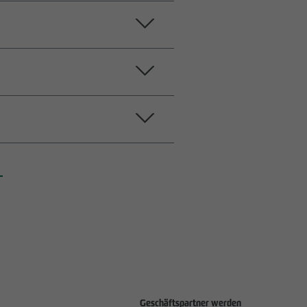
gungsleistungen § 13b UStG (USt 1 TG)
Geschäftspartner werden