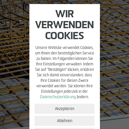
WIR
VERWENDEN
COOKIES
Unsere Website verwendet Cookies,
MIETEN/VERWALTEN
BETREIBEN
PRESSE
KARR
um Ihnen den bestmöglichen Service
zu bieten. Im Folgenden können Sie
Ihre Einstellungen verwalten. Indem
Property
Placemaking
Blog
Stell
Sie auf "Bestätigen" klicken, erklären
Management
Sie sich damit einverstanden, dass
ÖPP
Young
Ihre Cookies für diesen Zweck
Facility
verwendet werden. Sie können Ihre
Management
Einstellungen jederzeit in der
Initi
Datenschutzerklärung
ändern.
Mieterportal
u
Akzeptieren
Immobilien zur
Miete
Ablehnen