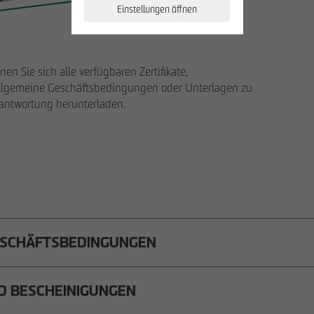
Einstellungen öffnen
nen Sie sich alle verfügbaren Zertifikate,
allgemeine Geschäftsbedingungen oder Unterlagen zu
antwortung herunterladen.
Geschäftspartner werden
Hinweisgeberformular
Downloads
ESCHÄFTSBEDINGUNGEN
ngen für Werkleistungen der OTTO WULFF Bauunternehmung (391,94 KB)
ND BESCHEINIGUNGEN
gen für Kaufverträge und Werklieferverträge der OTTO WULFF Bauunternehmun