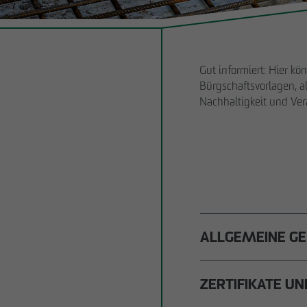
Unternehmens-
entwicklung
Holzhybridbau
Verantwortung
Bauen im
Bestand
Gut informiert: Hier kön
Bürgschaftsvorlagen, 
Sanierung
Nachhaltigkeit und Ver
ALLGEMEINE G
Allg. Vertragsbedingu
ZERTIFIKATE U
Allg. Einkaufsbedingun