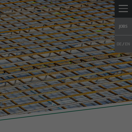
JOBS
DE
EN
IERE
KONTAKT
NACHHALTIGKEITSBERICHT
enangebote
 Talents
ativbewerbung