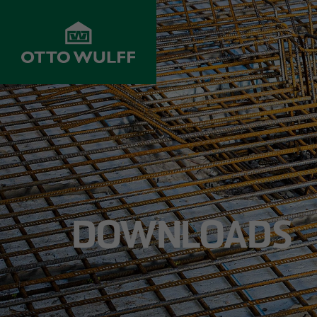
UNTERNEHMEN
ENTWICKELN
BAUEN
Werte
Objekte im
Wohnungsbau
Vertrieb
Historie
Infrastrukturbau
Grundstücksankauf
DOWNLOADS
Innovation &
Gewerbebau
Fortschritt
Joint Venture
Krankenhausba
Projekte
Investoren
Schulbau
Management
Kundenservice
Rohbau