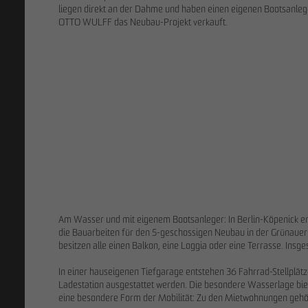
liegen direkt an der Dahme und haben einen eigenen Bootsanleger
OTTO WULFF das Neubau-Projekt verkauft.
27.02.2026
Weiterer Ve
im Petersen
Projektentwi
Family Office
Am Wasser und mit eigenem Bootsanleger: In Berlin-Köpenick 
die Bauarbeiten für den 5-geschossigen Neubau in der Grünaue
besitzen alle einen Balkon, eine Loggia oder eine Terrasse. In
In einer hauseigenen Tiefgarage entstehen 36 Fahrrad-Stellplätz
Ladestation ausgestattet werden. Die besondere Wasserlage bi
eine besondere Form der Mobilität: Zu den Mietwohnungen gehör