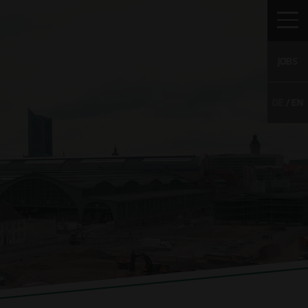
JOBS
DE
EN
IERE
KONTAKT
NACHHALTIGKEITSBERICHT
enangebote
 Talents
ativbewerbung