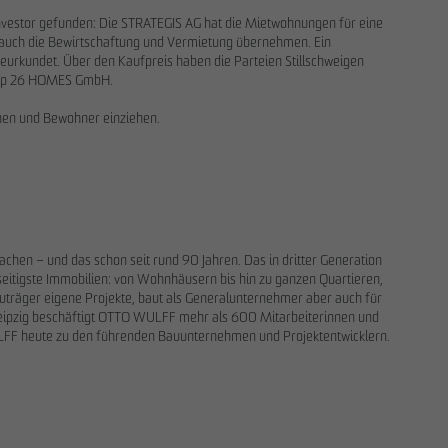
nvestor gefunden: Die STRATEGIS AG hat die Mietwohnungen für eine
g auch die Bewirtschaftung und Vermietung übernehmen. Ein
urkundet. Über den Kaufpreis haben die Parteien Stillschweigen
rt-up 26 HOMES GmbH.
nen und Bewohner einziehen.
en – und das schon seit rund 90 Jahren. Das in dritter Generation
seitigste Immobilien: von Wohnhäusern bis hin zu ganzen Quartieren,
uträger eigene Projekte, baut als Generalunternehmer aber auch für
Leipzig beschäftigt OTTO WULFF mehr als 600 Mitarbeiterinnen und
LFF heute zu den führenden Bauunternehmen und Projektentwicklern.
.