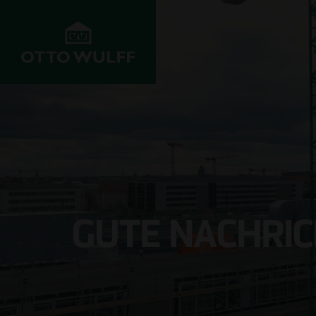
UNTERNEHMEN
ENTWICKELN
BAUEN
Werte
Objekte im
Wohnungsbau
Vertrieb
Historie
Infrastrukturbau
Grundstücksankauf
GUTE NACHRIC
Innovation &
Gewerbebau
Fortschritt
Joint Venture
Krankenhausba
Projekte
Investoren
Schulbau
Management
Kundenservice
Rohbau