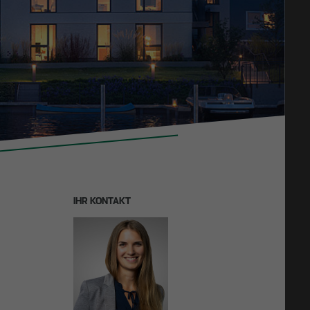
27.11.2025
LFF
Bauen im Bestand: OTTO WULFF investiert in
nd
Zukunftsmodell
IHR KONTAKT