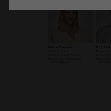
Pia-Alin Demirayakli
Erik J. Schul
Abteilungsleiterin
Pressesprech
Kommunikation & Marketing
Kommunikati
pademirayakli
@
otto-wulff.de
eschulze
@
ot
+49 173 4928616
+49 173 736