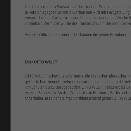
Nur kurz nach dem Baustart hat das Neubau-Projekt nun einen I
private Anlagegesellschaft erworben und wird mit Fertigstellun
entsprechender Kaufvertrag wurde in der vergangenen Woche be
vereinbart. Vermittelt wurde die Transaktion vom Berliner Sta
Voraussichtlich im Sommer 2023 können die neuen Bewohnerin
Über OTTO WULFF
OTTO WULFF schafft Lebensräume, die Menschen glücklicher mach
geführte Familienunternehmen entwickelt, baut und betreibt viel
von Schulen bis zu Bürogebäuden. OTTO WULFF realisiert als Ba
externe Bauherren. An drei Standorten in Hamburg, Berlin und 
Mitarbeiter. In seiner Heimat Norddeutschland gehört OTTO WU
DAS TEAM