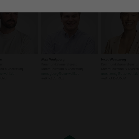
ze
Max Wedgbury
Nicol Weinzweig
er
Kommunikationsreferent
Kommunikationsreferentin
on & Marketing
Kommunikation & Marketing
Kommunikation & Market
to-wulff.de
mwedgbury
@
otto-wulff.de
nweinzweig
@
otto-wulff.de
0070
+49 172 7311403
+49 173 1590689