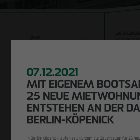
Unternehmens-
entwicklung
Holzhybridbau
Verantwortung
Bauen im
Bestand
28.05.202
JAHR
Urbanes Wohn
Sanierung
neue Eigentu
2026
2025
2024
2023
2022
2021
2020–2016
07.12.2021
STANDORT
MIT EIGENEM BOOTSA
Leipzig
Berlin
Hamburg
SCHLAGWORTSUCHE
25 NEUE MIETWOHNU
ENTSTEHEN AN DER D
BERLIN-KÖPENICK
In Berlin-Köpenick laufen seit Kurzem die Bauarbeiten für 25 n