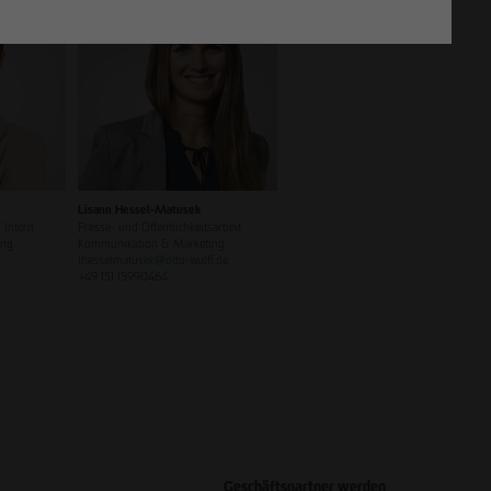
Lisann Hessel-Matusek
 Intern
Presse- und Öffentlichkeitsarbeit
ing
Kommunikation & Marketing
Ihesselmatusek
@
otto-wulff.de
+49 151 15990464
Geschäftspartner werden