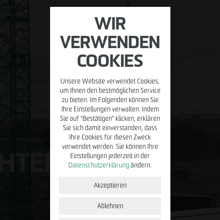
WIR
VERWENDEN
COOKIES
Unsere Website verwendet Cookies,
MIETEN/VERWALTEN
BETREIBEN
PRESSE
KARR
um Ihnen den bestmöglichen Service
zu bieten. Im Folgenden können Sie
Ihre Einstellungen verwalten. Indem
Property
Placemaking
Blog
Stell
Sie auf "Bestätigen" klicken, erklären
Management
Sie sich damit einverstanden, dass
ÖPP
Young
Ihre Cookies für diesen Zweck
Facility
verwendet werden. Sie können Ihre
HTEN.
Management
Einstellungen jederzeit in der
Initi
Datenschutzerklärung
ändern.
Mieterportal
u
Akzeptieren
Immobilien zur
Miete
Ablehnen