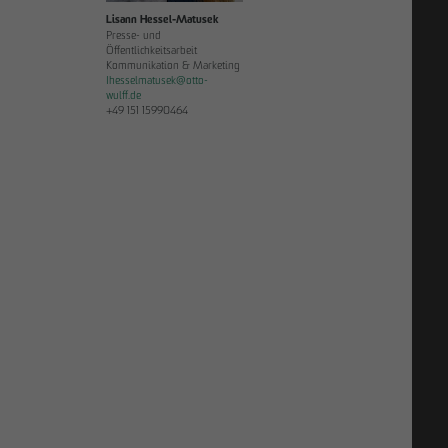
Lisann Hessel-Matusek
Presse- und
Öffentlichkeitsarbeit
Kommunikation & Marketing
Ihesselmatusek
@
otto-
wulff.de
+49 151 15990464