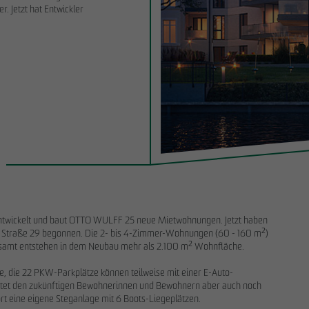
. Jetzt hat Entwickler
28.11.2025
rkauf im Projekt EMMA & AUGUST
Nachhaltigkeitsbericht 2025: OTTO WU
 Park: OTTO WULFF
schafft wichtige Basis für Offenlegung u
cklung verkauft 19 Wohnungen an ein
Transformationsprozesse
entwickelt und baut OTTO WULFF 25 neue Mietwohnungen. Jetzt haben
r Straße 29 begonnen. Die 2- bis 4-Zimmer-Wohnungen (60 - 160 m²)
sgesamt entstehen in dem Neubau mehr als 2.100 m² Wohnfläche.
e, die 22 PKW-Parkplätze können teilweise mit einer E-Auto-
etet den zukünftigen Bewohnerinnen und Bewohnern aber auch noch
t eine eigene Steganlage mit 6 Boots-Liegeplätzen.