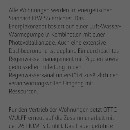
Alle Wohnungen werden im energetischen
Standard KfW 55 errichtet. Das
Energiekonzept basiert auf einer Luft-Wasser-
Wärmepumpe in Kombination mit einer
Photovoltaikanlage. Auch eine extensive
Dachbegrünung ist geplant. Ein durchdachtes
Regenwassermanagement mit Rigolen sowie
gedrosselter Einleitung in den
Regenwasserkanal unterstützt zusätzlich den
DAS TEAM.
verantwortungsvollen Umgang mit
Ressourcen.
Pia-Alin Demirayakli
Für den Vertrieb der Wohnungen setzt OTTO
Abteilungsleiterin
WULFF erneut auf die Zusammenarbeit mit
Kommunikation & Marketing
der 26 HOMES GmbH. Das frauengeführte
pademirayakli
@
otto-wulff.de