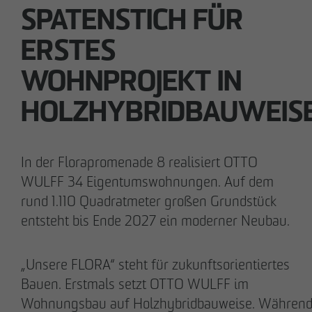
SPATENSTICH FÜR
28.05.2026
Downloads
ERSTES
Urbanes Wohnen in Lindenau: Spatenstich für
neue Eigentumswohnungen im Leipziger
Impressum
WOHNPROJEKT IN
Westen
HOLZHYBRIDBAUWEIS
Datenschutz
Barrierefreiheitserklärung
In der Florapromenade 8 realisiert OTTO
WULFF 34 Eigentumswohnungen. Auf dem
rund 1.110 Quadratmeter großen Grundstück
entsteht bis Ende 2027 ein moderner Neubau.
„Unsere FLORA“ steht für zukunftsorientiertes
Bauen. Erstmals setzt OTTO WULFF im
Wohnungsbau auf Holzhybridbauweise. Währen