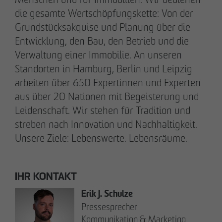
Kommunikation & Marketing
die gesamte Wertschöpfungskette: Von der
nweinzweig
@
otto-wulff.de
Grundstücksakquise und Planung über die
+49 173 1590689
Entwicklung, den Bau, den Betrieb und die
Verwaltung einer Immobilie. An unseren
Lisann Hessel-Matusek
Standorten in Hamburg, Berlin und Leipzig
Presse- und Öffentlichkeitsarbeit
arbeiten über 650 Expertinnen und Experten
Kommunikation & Marketing
aus über 20 Nationen mit Begeisterung und
Ihesselmatusek
@
otto-wulff.de
Leidenschaft. Wir stehen für Tradition und
+49 151 15990464
streben nach Innovation und Nachhaltigkeit.
Unsere Ziele: Lebenswerte. Lebensräume.
IHR KONTAKT
Geschäftspartner werden
Erik J. Schulze
Pressesprecher
Hinweisgeberformular
Kommunikation & Marketing