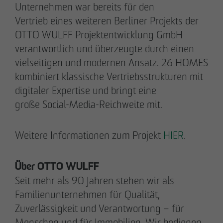
Unternehmen war bereits für den
+49 173 4928616
Vertrieb eines weiteren Berliner Projekts der
OTTO WULFF Projektentwicklung GmbH
Erik J. Schulze
verantwortlich und überzeugte durch einen
Pressesprecher
vielseitigen und modernen Ansatz. 26 HOMES
Kommunikation & Marketing
kombiniert klassische Vertriebsstrukturen mit
eschulze
@
otto-wulff.de
digitaler Expertise und bringt eine
+49 173 7360070
große Social-Media-Reichweite mit.
Max Wedgbury
Weitere Informationen zum Projekt
HIER
.
Kommunikationsreferent
Kommunikation & Marketing
mwedgbury
@
otto-wulff.de
Über OTTO WULFF
+49 172 7311403
Seit mehr als 90 Jahren stehen wir als
Familienunternehmen für Qualität,
Nicol Weinzweig
Zuverlässigkeit und Verantwortung – für
Kommunikationsreferentin Intern
Menschen und für Immobilien. Wir bedienen