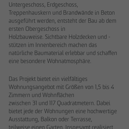
Untergeschoss, Erdgeschoss,
Treppenhauskern und Brandwände in Beton
ausgeführt werden, entsteht der Bau ab dem
28.05.2026
ersten Obergeschoss in
Berlin-Pankow: OTTO WULFF feiert
Holzbauweise. Sichtbare Holzdecken und -
Spatenstich für erstes Wohnprojekt in
stützen im Innenbereich machen das
Holzhybridbauweise
natürliche Baumaterial erlebbar und schaffen
eine besondere Wohnatmosphäre.
Das Projekt bietet ein vielfältiges
Wohnungsangebot mit Größen von 1,5 bis 4
Zimmern und Wohnflächen
zwischen 31 und 117 Quadratmetern. Dabei
bietet jede der Wohnungen eine hochwertige
Ausstattung, Balkon oder Terrasse,
teilweise einen Garten. Insgesamt realisiert