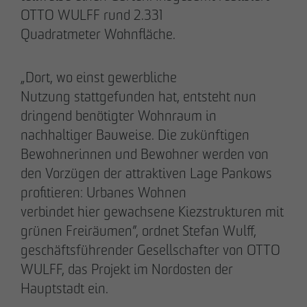
OTTO WULFF rund 2.331
Quadratmeter Wohnfläche.
„Dort, wo einst gewerbliche
20.03.2026
Nutzung stattgefunden hat, entsteht nun
9 Jahre nach Beginn des B-Plan-Verfahrens:
dringend benötigter Wohnraum in
OTTO WULFF setzt symbolischen Spatenstich
nachhaltiger Bauweise. Die zukünftigen
für FRIEDRICHS VIER im Randelpark
Bewohnerinnen und Bewohner werden von
den Vorzügen der attraktiven Lage Pankows
profitieren: Urbanes Wohnen
verbindet hier gewachsene Kiezstrukturen mit
grünen Freiräumen”, ordnet Stefan Wulff,
geschäftsführender Gesellschafter von OTTO
WULFF, das Projekt im Nordosten der
Hauptstadt ein.