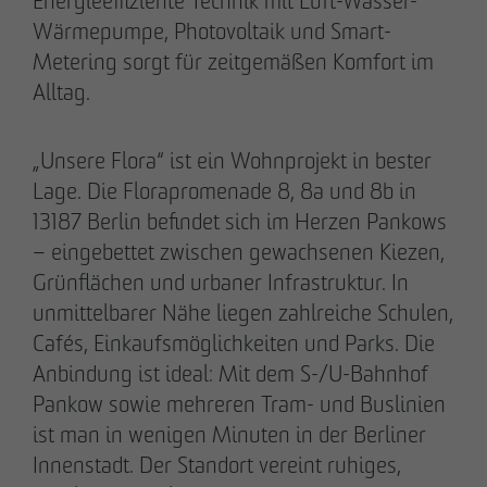
Energieeffiziente Technik mit Luft-Wasser-
Wärmepumpe, Photovoltaik und Smart-
Metering sorgt für zeitgemäßen Komfort im
Alltag.
20.03.2026
„Unsere Flora“ ist ein Wohnprojekt in bester
9 Jahre nach Beginn des B-Plan-Verfahrens:
Lage. Die Florapromenade 8, 8a und 8b in
OTTO WULFF setzt symbolischen Spatenstich
13187 Berlin befindet sich im Herzen Pankows
für FRIEDRICHS VIER im Randelpark
– eingebettet zwischen gewachsenen Kiezen,
Grünflächen und urbaner Infrastruktur. In
unmittelbarer Nähe liegen zahlreiche Schulen,
Cafés, Einkaufsmöglichkeiten und Parks. Die
Anbindung ist ideal: Mit dem S-/U-Bahnhof
Pankow sowie mehreren Tram- und Buslinien
ist man in wenigen Minuten in der Berliner
Innenstadt. Der Standort vereint ruhiges,