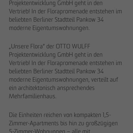
Projektentwicklung GmbH geht in den
28.05.2026
Vertrieb! In der Florapromenade entstehen im
Downloads
beliebten Berliner Stadtteil Pankow 34
Urbanes Wohnen in Lindenau: Spatenstich für
moderne Eigentumswohnungen.
neue Eigentumswohnungen im Leipziger
Impressum
Westen
Datenschutz
„Unsere Flora“ der OTTO WULFF
Projektentwicklung GmbH geht in den
Barrierefreiheitserklärung
Vertrieb! In der Florapromenade entstehen im
beliebten Berliner Stadtteil Pankow 34
moderne Eigentumswohnungen, verteilt auf
ein architektonisch ansprechendes
Mehrfamilienhaus.
Die Einheiten reichen von kompakten 1,5-
Zimmer-Apartments bis hin zu großzügigen
5-Zimmer-Wohnungen – alle mit