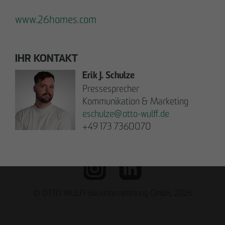
Downloads
Impressum
www.26homes.com
Datenschutz
Barrierefreiheitserklärung
IHR KONTAKT
Erik J. Schulze
Archenholzstraße 42
Pressesprecher
22117 Hamburg
Kommunikation & Marketing
eschulze
@
otto-wulff.de
Tel. +49 40 736 24-0
+49 173 7360070
E-Mail
info
@
otto-wulff.de
© OTTO WULFF Bauunternehmung GmbH, 2026