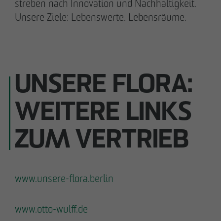
streben nach Innovation und Nachhaltigkeit.
Kommunikation & Marketing
Unsere Ziele: Lebenswerte. Lebensräume.
nweinzweig
@
otto-wulff.de
+49 173 1590689
Lisann Hessel-Matusek
UNSERE FLORA:
Presse- und Öffentlichkeitsarbeit
Kommunikation & Marketing
WEITERE LINKS
Ihesselmatusek
@
otto-wulff.de
+49 151 15990464
ZUM VERTRIEB
www.unsere-flora.berlin
Geschäftspartner werden
Hinweisgeberformular
www.otto-wulff.de