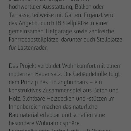
hochwertiger Ausstattung, Balkon oder
Terrasse, teilweise mit Garten. Ergänzt wird
das Angebot durch 18 Stellplätze in einer
28.05.2026
gemeinsamen Tiefgarage sowie zahlreiche
Berlin-Pankow: OTTO WULFF feiert
Fahrradabstellplätze, darunter auch Stellplätze
Spatenstich für erstes Wohnprojekt in
für Lastenräder.
Holzhybridbauweise
Das Projekt verbindet Wohnkomfort mit einem
modernen Bauansatz: Die Gebäudehülle folgt
dem Prinzip des Holzhybridbaus – ein
konstruktives Zusammenspiel aus Beton und
Holz. Sichtbare Holzdecken und -stützen im
Innenbereich machen das natürliche
Baumaterial erlebbar und schaffen eine
besondere Wohnatmosphäre.