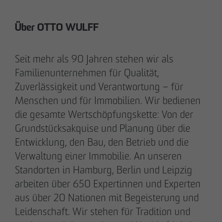
+49 173 4928616
Über OTTO WULFF
Erik J. Schulze
Pressesprecher
Seit mehr als 90 Jahren stehen wir als
Kommunikation & Marketing
Familienunternehmen für Qualität,
eschulze
@
otto-wulff.de
Zuverlässigkeit und Verantwortung – für
+49 173 7360070
Menschen und für Immobilien. Wir bedienen
die gesamte Wertschöpfungskette: Von der
Max Wedgbury
Grundstücksakquise und Planung über die
Kommunikationsreferent
Entwicklung, den Bau, den Betrieb und die
Kommunikation & Marketing
Verwaltung einer Immobilie. An unseren
mwedgbury
@
otto-wulff.de
Standorten in Hamburg, Berlin und Leipzig
+49 172 7311403
arbeiten über 650 Expertinnen und Experten
aus über 20 Nationen mit Begeisterung und
Nicol Weinzweig
Leidenschaft. Wir stehen für Tradition und
Kommunikationsreferentin Intern