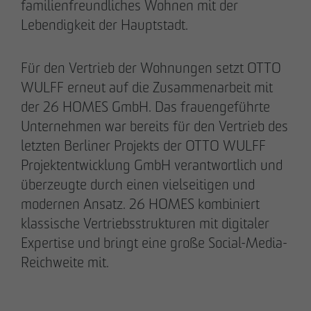
familienfreundliches Wohnen mit der
Lebendigkeit der Hauptstadt.
Für den Vertrieb der Wohnungen setzt OTTO
WULFF erneut auf die Zusammenarbeit mit
der 26 HOMES GmbH. Das frauengeführte
Unternehmen war bereits für den Vertrieb des
letzten Berliner Projekts der OTTO WULFF
Projektentwicklung GmbH verantwortlich und
überzeugte durch einen vielseitigen und
DAS TEAM.
modernen Ansatz. 26 HOMES kombiniert
klassische Vertriebsstrukturen mit digitaler
Expertise und bringt eine große Social-Media-
Pia-Alin Demirayakli
Reichweite mit.
Abteilungsleiterin
Kommunikation & Marketing
pademirayakli
@
otto-wulff.de