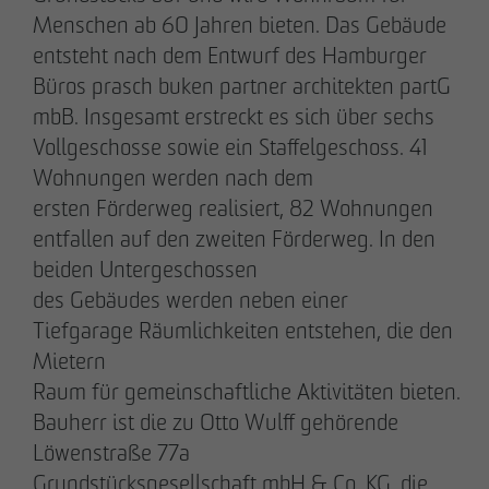
Menschen ab 60 Jahren bieten. Das Gebäude
entsteht nach dem Entwurf des Hamburger
Büros prasch buken partner architekten partG
mbB. Insgesamt erstreckt es sich über sechs
20.03.2026
Vollgeschosse sowie ein Staffelgeschoss. 41
9 Jahre nach Beginn des B-Plan-Verfahrens:
Wohnungen werden nach dem
OTTO WULFF setzt symbolischen Spatenstich
ersten Förderweg realisiert, 82 Wohnungen
für FRIEDRICHS VIER im Randelpark
entfallen auf den zweiten Förderweg. In den
beiden Untergeschossen
des Gebäudes werden neben einer
Tiefgarage Räumlichkeiten entstehen, die den
Mietern
Raum für gemeinschaftliche Aktivitäten bieten.
Bauherr ist die zu Otto Wulff gehörende
Löwenstraße 77a
Grundstücksgesellschaft mbH & Co. KG, die