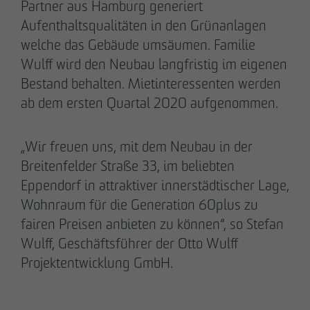
Partner aus Hamburg generiert
+49 173 4928616
Aufenthaltsqualitäten in den Grünanlagen
welche das Gebäude umsäumen. Familie
Erik J. Schulze
Wulff wird den Neubau langfristig im eigenen
Pressesprecher
Bestand behalten. Mietinteressenten werden
Kommunikation & Marketing
ab dem ersten Quartal 2020 aufgenommen.
eschulze
@
otto-wulff.de
+49 173 7360070
„Wir freuen uns, mit dem Neubau in der
Breitenfelder Straße 33, im beliebten
Max Wedgbury
Eppendorf in attraktiver innerstädtischer Lage,
Kommunikationsreferent
Wohnraum für die Generation 60plus zu
Kommunikation & Marketing
fairen Preisen anbieten zu können“, so Stefan
mwedgbury
@
otto-wulff.de
Wulff, Geschäftsführer der Otto Wulff
+49 172 7311403
Projektentwicklung GmbH.
Nicol Weinzweig
Kommunikationsreferentin Intern