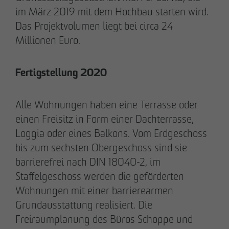
im März 2019 mit dem Hochbau starten wird.
Das Projektvolumen liegt bei circa 24
Millionen Euro.
Fertigstellung 2020
Alle Wohnungen haben eine Terrasse oder
einen Freisitz in Form einer Dachterrasse,
Loggia oder eines Balkons. Vom Erdgeschoss
DAS TEAM.
bis zum sechsten Obergeschoss sind sie
barrierefrei nach DIN 18040-2, im
Staffelgeschoss werden die geförderten
Pia-Alin Demirayakli
Wohnungen mit einer barrierearmen
Abteilungsleiterin
Grundausstattung realisiert. Die
Kommunikation & Marketing
Freiraumplanung des Büros Schoppe und
pademirayakli
@
otto-wulff.de