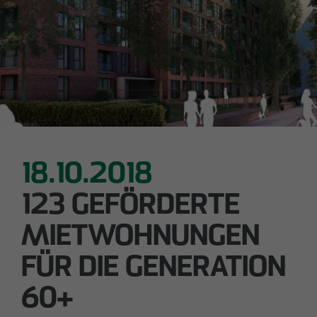
28.05.2026
Downloads
Urbanes Wohnen in Lindenau: Spatenstich für
neue Eigentumswohnungen im Leipziger
Impressum
Westen
Datenschutz
Barrierefreiheitserklärung
18.10.2018
123 GEFÖRDERTE
MIETWOHNUNGEN
FÜR DIE GENERATION
60+