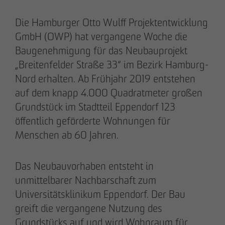
Die Hamburger Otto Wulff Projektentwicklung
GmbH (OWP) hat vergangene Woche die
28.05.2026
Baugenehmigung für das Neubauprojekt
Berlin-Pankow: OTTO WULFF feiert
„Breitenfelder Straße 33“ im Bezirk Hamburg-
Spatenstich für erstes Wohnprojekt in
Nord erhalten. Ab Frühjahr 2019 entstehen
Holzhybridbauweise
auf dem knapp 4.000 Quadratmeter großen
Grundstück im Stadtteil Eppendorf 123
öffentlich geförderte Wohnungen für
Menschen ab 60 Jahren.
Das Neubauvorhaben entsteht in
unmittelbarer Nachbarschaft zum
Universitätsklinikum Eppendorf. Der Bau
greift die vergangene Nutzung des
Grundstücks auf und wird Wohnraum für