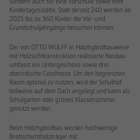
sondern auch für eine Vorschule sowie eine
Kindertagesstätte. Statt derzeit 240 werden ab
2025 bis zu 360 Kinder die Vor- und
Grundschuljahrgänge besuchen können.
20.03.2026
Der von OTTO WULFF in Holzhybridbauweise
9 Jahre nach Beginn des B-Plan-Verfahrens:
mit Holzsichtkonstruktion realisierte Neubau
OTTO WULFF setzt symbolischen Spatenstich
umfasst ein Untergeschoss sowie drei
für FRIEDRICHS VIER im Randelpark
oberirdische Geschosse. Um den begrenzten
Raum optimal zu nutzen, wird der Schulhof
teilweise auf dem Dach angelegt und kann als
Schulgarten oder grünes Klassenzimmer
genutzt werden.
Beim Holzhybridbau werden hochwertige
Brettschichtholzträger mit