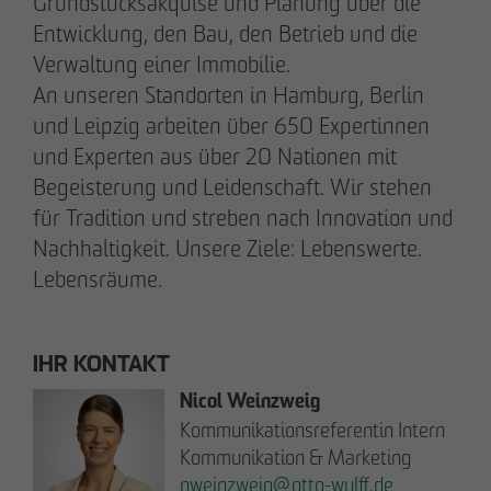
Grundstücksakquise und Planung über die
+49 173 4928616
Entwicklung, den Bau, den Betrieb und die
Verwaltung einer Immobilie.
Erik J. Schulze
An unseren Standorten in Hamburg, Berlin
Pressesprecher
und Leipzig arbeiten über 650 Expertinnen
Kommunikation & Marketing
und Experten aus über 20 Nationen mit
eschulze
@
otto-wulff.de
Begeisterung und Leidenschaft. Wir stehen
+49 173 7360070
für Tradition und streben nach Innovation und
Nachhaltigkeit. Unsere Ziele: Lebenswerte.
Max Wedgbury
Lebensräume.
Kommunikationsreferent
Kommunikation & Marketing
mwedgbury
@
otto-wulff.de
IHR KONTAKT
+49 172 7311403
Nicol Weinzweig
Kommunikationsreferentin Intern
Nicol Weinzweig
Kommunikation & Marketing
Kommunikationsreferentin Intern
nweinzweig
@
otto-wulff.de