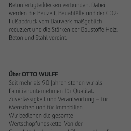
Betonfertigteildecken verbunden. Dabei
werden die Bauzeit, Bauabfälle und der CO2-
Fußabdruck vom Bauwerk maßgeblich
reduziert und die Stärken der Baustoffe Holz,
Beton und Stahl vereint.
Über OTTO WULFF
DAS TEAM.
Seit mehr als 90 Jahren stehen wir als
Familienunternehmen für Qualität,
Zuverlässigkeit und Verantwortung – für
Menschen und für Immobilien.
Pia-Alin Demirayakli
Abteilungsleiterin
Wir bedienen die gesamte
Kommunikation & Marketing
Wertschöpfungskette: Von der
pademirayakli
@
otto-wulff.de