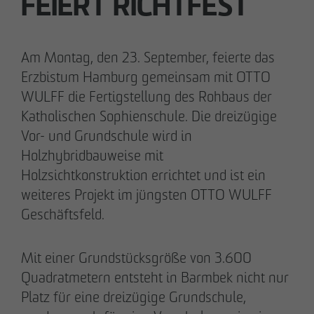
FEIERT RICHTFEST
28.05.2026
Am Montag, den 23. September, feierte das
Berlin-Pankow: OTTO WULFF feiert
Erzbistum Hamburg gemeinsam mit OTTO
Spatenstich für erstes Wohnprojekt in
WULFF die Fertigstellung des Rohbaus der
Holzhybridbauweise
Katholischen Sophienschule. Die dreizügige
Vor- und Grundschule wird in
Holzhybridbauweise mit
Holzsichtkonstruktion errichtet und ist ein
weiteres Projekt im jüngsten OTTO WULFF
Geschäftsfeld.
Mit einer Grundstücksgröße von 3.600
Quadratmetern entsteht in Barmbek nicht nur
Platz für eine dreizügige Grundschule,