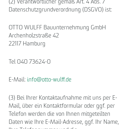
(2) Verantwortlicher gemäß Art. 4 Abs. 7
Datenschutzgrundverordnung (DSGVO) ist:
Downloads
OTTO WULFF Bauunternehmung GmbH
Impressum
Archenholzstraße 42
22117 Hamburg
Datenschutz
Barrierefreiheitserklärung
Tel 040 73624-0
E-Mail:
info
@
otto-wulff.de
(3) Bei Ihrer Kontaktaufnahme mit uns per E-
Mail, über ein Kontaktformular oder ggf. per
Telefon werden die von Ihnen mitgeteilten
Daten wie Ihre E-Mail-Adresse, ggf. Ihr Name,