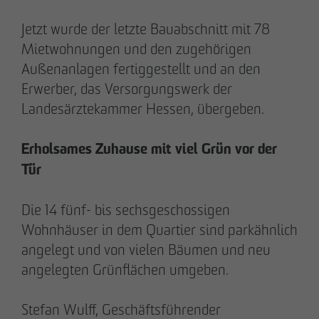
Jetzt wurde der letzte Bauabschnitt mit 78
Mietwohnungen und den zugehörigen
Außenanlagen fertiggestellt und an den
20.03.2026
Erwerber, das Versorgungswerk der
9 Jahre nach Beginn des B-Plan-Verfahrens:
Landesärztekammer Hessen, übergeben.
OTTO WULFF setzt symbolischen Spatenstich
für FRIEDRICHS VIER im Randelpark
Erholsames Zuhause mit viel Grün vor der
Tür
Die 14 fünf- bis sechsgeschossigen
Wohnhäuser in dem Quartier sind parkähnlich
angelegt und von vielen Bäumen und neu
angelegten Grünflächen umgeben.
Stefan Wulff, Geschäftsführender