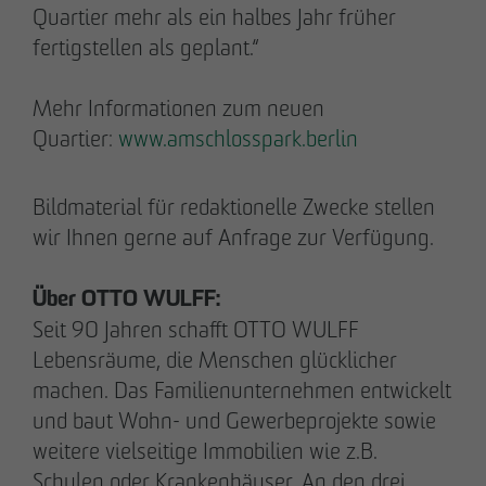
Quartier mehr als ein halbes Jahr früher
Kommunikation & Marketing
fertigstellen als geplant.“
nweinzweig
@
otto-wulff.de
+49 173 1590689
Mehr Informationen zum neuen
Quartier:
www.amschlosspark.berlin
Lisann Hessel-Matusek
Presse- und Öffentlichkeitsarbeit
Kommunikation & Marketing
Bildmaterial für redaktionelle Zwecke stellen
Ihesselmatusek
@
otto-wulff.de
wir Ihnen gerne auf Anfrage zur Verfügung.
+49 151 15990464
Über OTTO WULFF:
Seit 90 Jahren schafft OTTO WULFF
Lebensräume, die Menschen glücklicher
machen. Das Familienunternehmen entwickelt
und baut Wohn- und Gewerbeprojekte sowie
Geschäftspartner werden
weitere vielseitige Immobilien wie z.B.
Hinweisgeberformular
Schulen oder Krankenhäuser. An den drei