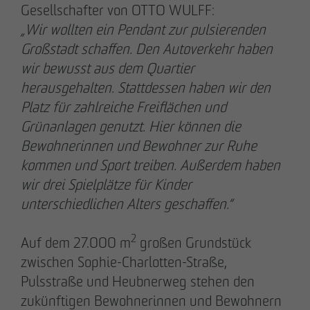
Gesellschafter von OTTO WULFF:
„Wir wollten ein Pendant zur pulsierenden
Großstadt schaffen. Den Autoverkehr haben
wir bewusst aus dem Quartier
herausgehalten. Stattdessen haben wir den
Platz für zahlreiche Freiflächen und
Grünanlagen genutzt. Hier können die
Bewohnerinnen und Bewohner zur Ruhe
kommen und Sport treiben. Außerdem haben
wir drei Spielplätze für Kinder
DAS TEAM.
unterschiedlichen Alters geschaffen.“
2
Auf dem 27.000 m
großen Grundstück
Pia-Alin Demirayakli
zwischen Sophie-Charlotten-Straße,
Abteilungsleiterin
Pulsstraße und Heubnerweg stehen den
Kommunikation & Marketing
zukünftigen Bewohnerinnen und Bewohnern
pademirayakli
@
otto-wulff.de