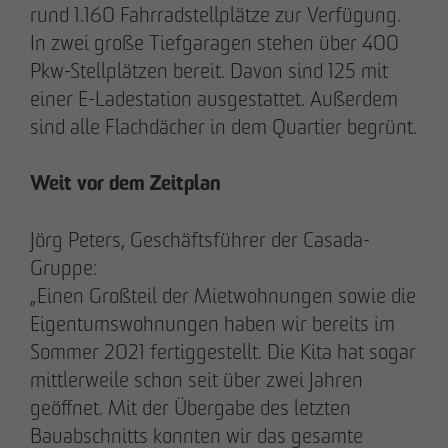
rund 1.160 Fahrradstellplätze zur Verfügung.
+49 173 4928616
In zwei große Tiefgaragen stehen über 400
Pkw-Stellplätzen bereit. Davon sind 125 mit
Erik J. Schulze
einer E-Ladestation ausgestattet. Außerdem
Pressesprecher
sind alle Flachdächer in dem Quartier begrünt.
Kommunikation & Marketing
eschulze
@
otto-wulff.de
Weit vor dem Zeitplan
+49 173 7360070
Jörg Peters, Geschäftsführer der Casada-
Max Wedgbury
Gruppe:
Kommunikationsreferent
„Einen Großteil der Mietwohnungen sowie die
Kommunikation & Marketing
Eigentumswohnungen haben wir bereits im
mwedgbury
@
otto-wulff.de
Sommer 2021 fertiggestellt. Die Kita hat sogar
+49 172 7311403
mittlerweile schon seit über zwei Jahren
geöffnet. Mit der Übergabe des letzten
Nicol Weinzweig
Bauabschnitts konnten wir das gesamte
Kommunikationsreferentin Intern