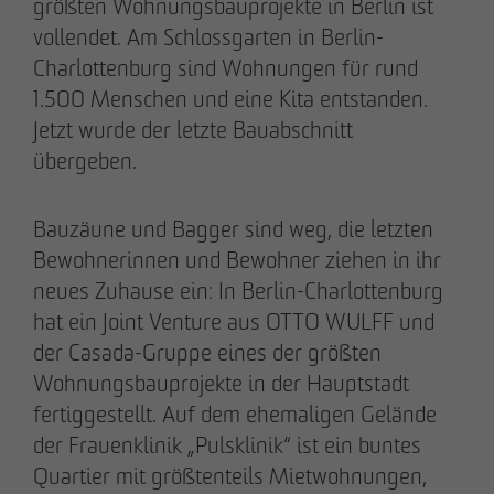
größten Wohnungsbauprojekte in Berlin ist
vollendet. Am Schlossgarten in Berlin-
28.05.2026
Downloads
Charlottenburg sind Wohnungen für rund
Urbanes Wohnen in Lindenau: Spatenstich für
1.500 Menschen und eine Kita entstanden.
neue Eigentumswohnungen im Leipziger
Impressum
Jetzt wurde der letzte Bauabschnitt
Westen
übergeben.
Datenschutz
Bauzäune und Bagger sind weg, die letzten
Barrierefreiheitserklärung
Bewohnerinnen und Bewohner ziehen in ihr
neues Zuhause ein: In Berlin-Charlottenburg
hat ein Joint Venture aus OTTO WULFF und
der Casada-Gruppe eines der größten
Wohnungsbauprojekte in der Hauptstadt
fertiggestellt. Auf dem ehemaligen Gelände
der Frauenklinik „Pulsklinik“ ist ein buntes
Quartier mit größtenteils Mietwohnungen,