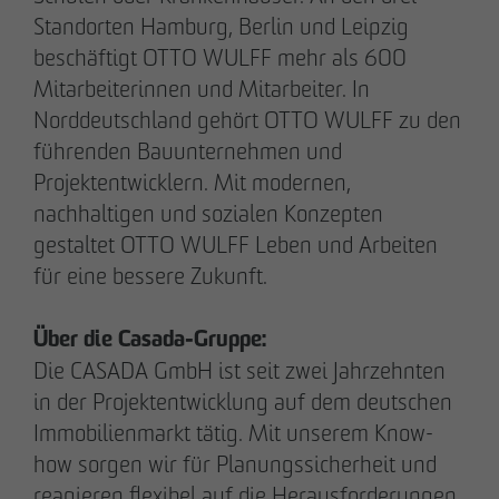
Downloads
Standorten Hamburg, Berlin und Leipzig
Impressum
beschäftigt OTTO WULFF mehr als 600
Datenschutz
Mitarbeiterinnen und Mitarbeiter. In
Barrierefreiheitserklärung
Norddeutschland gehört OTTO WULFF zu den
führenden Bauunternehmen und
Archenholzstraße 42
Projektentwicklern. Mit modernen,
22117 Hamburg
nachhaltigen und sozialen Konzepten
gestaltet OTTO WULFF Leben und Arbeiten
Tel. +49 40 736 24-0
für eine bessere Zukunft.
E-Mail
info
@
otto-wulff.de
Über die Casada-Gruppe:
Die CASADA GmbH ist seit zwei Jahrzehnten
in der Projektentwicklung auf dem deutschen
© OTTO WULFF Bauunternehmung GmbH, 2026
Immobilienmarkt tätig. Mit unserem Know-
how sorgen wir für Planungssicherheit und
reagieren flexibel auf die Herausforderungen