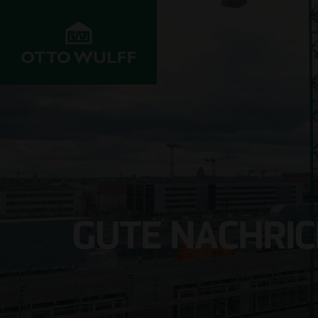
UNTERNEHMEN
ENTWICKELN
BAUEN
Werte
Objekte im
Wohnungsbau
Vertrieb
Historie
Infrastrukturbau
Grundstücksankauf
GUTE NACHRIC
Innovation &
Gewerbebau
Fortschritt
Joint Venture
Krankenhausba
Projekte
Investoren
Schulbau
Management
Kundenservice
Rohbau