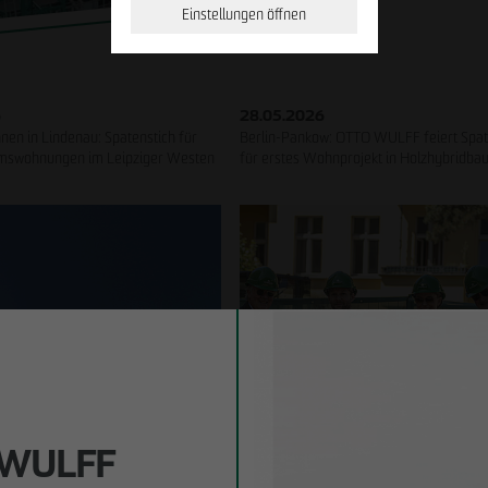
Einstellungen öffnen
6
28.05.2026
en in Lindenau: Spatenstich für
Berlin-Pankow: OTTO WULFF feiert Spat
mswohnungen im Leipziger Westen
für erstes Wohnprojekt in Holzhybridba
Geschäftspartner werden
Hinweisgeberformular
Downloads
 WULFF