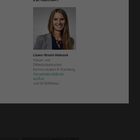
IHR KONTAKT
Lisann Hessel-Matusek
Presse- und
Öffentlichkeitsarbeit
Kommunikation & Marketing
Ihesselmatusek
@
otto-
wulff.de
+49 151 15990464