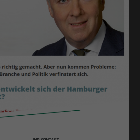
27.11.2025
LFF
Bauen im Bestand: OTTO WULFF investiert in
nd
Zukunftsmodell