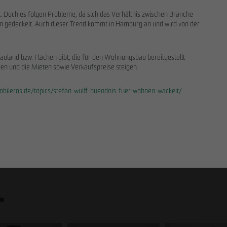
. Doch es folgen Probleme, da sich das Verhältnis zwischen Branche
ieten gedeckelt. Auch dieser Trend kommt in Hamburg an und wird von der
uland bzw. Flächen gibt, die für den Wohnungsbau bereitgestellt
en und die Mieten sowie Verkaufspreise steigen.
obileros.de/topics/stefan-wulff-buendnis-fuer-wohnen-wackelt/
.