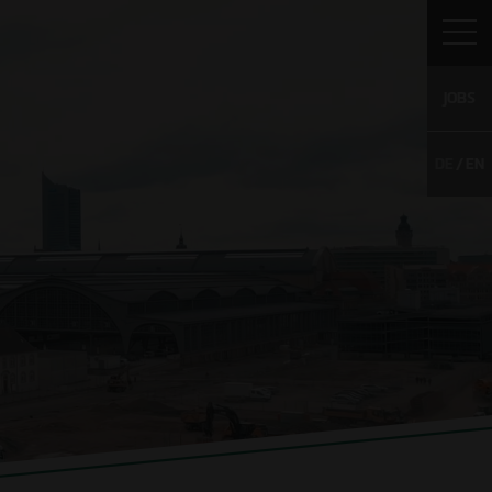
JOBS
DE
EN
IERE
KONTAKT
NACHHALTIGKEITSBERICHT
enangebote
 Talents
ativbewerbung