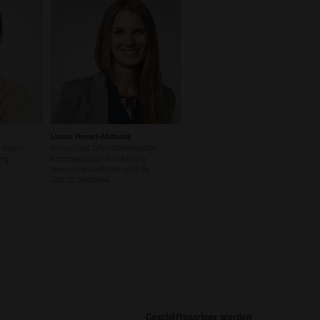
Lisann Hessel-Matusek
 Intern
Presse- und Öffentlichkeitsarbeit
ing
Kommunikation & Marketing
Ihesselmatusek
@
otto-wulff.de
+49 151 15990464
Geschäftspartner werden