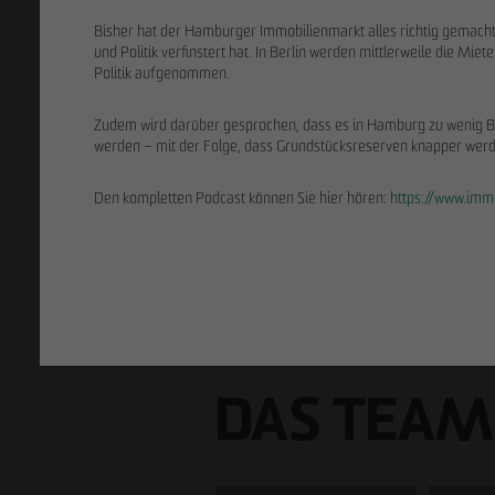
Bisher hat der Hamburger Immobilienmarkt alles richtig gemacht
und Politik verfinstert hat. In Berlin werden mittlerweile die M
Politik aufgenommen.
Zudem wird darüber gesprochen, dass es in Hamburg zu wenig Ba
werden – mit der Folge, dass Grundstücksreserven knapper werd
Den kompletten Podcast können Sie hier hören:
https://www.imm
DAS TEAM