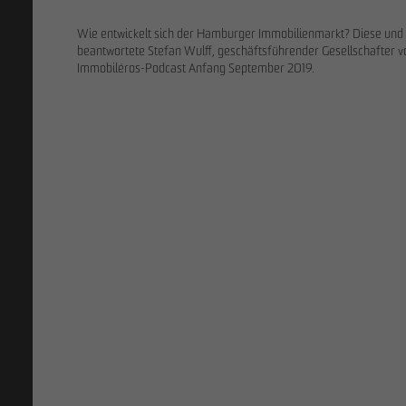
Wie entwickelt sich der Hamburger Immobilienmarkt? Diese und 
beantwortete Stefan Wulff, geschäftsführender Gesellschafter
Immobiléros-Podcast Anfang September 2019.
27.02.2026
Weiterer Ve
im Petersen
Projektentwi
Family Office