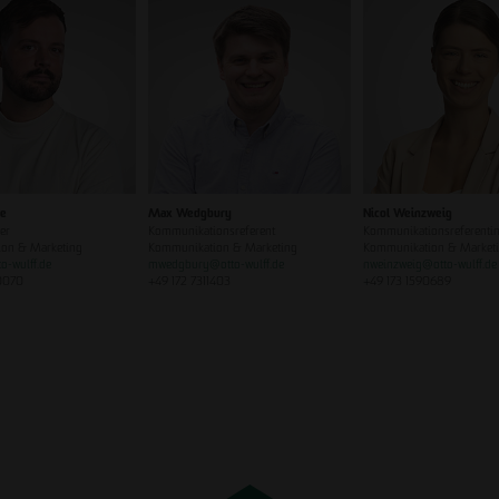
ze
Max Wedgbury
Nicol Weinzweig
er
Kommunikationsreferent
Kommunikationsreferentin
on & Marketing
Kommunikation & Marketing
Kommunikation & Market
to-wulff.de
mwedgbury
@
otto-wulff.de
nweinzweig
@
otto-wulff.de
0070
+49 172 7311403
+49 173 1590689