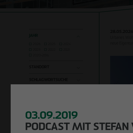
Unternehmens-
entwicklung
Holzhybridbau
Verantwortung
Bauen im
Bestand
28.05.202
JAHR
Urbanes Wohn
Sanierung
neue Eigentu
2026
2025
2024
2023
2022
2021
2020–2016
STANDORT
Leipzig
Berlin
Hamburg
SCHLAGWORTSUCHE
03.09.2019
PODCAST MIT STEFAN