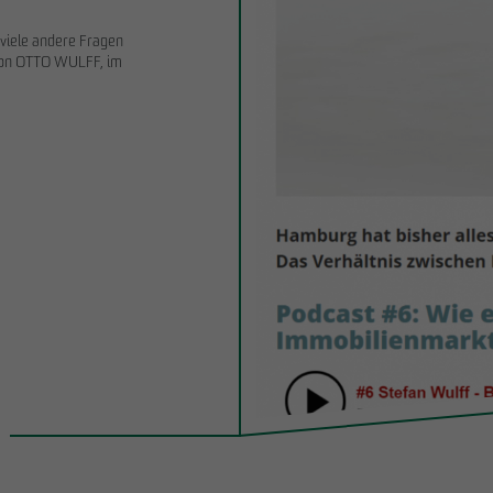
viele andere Fragen
 von OTTO WULFF, im
28.11.2025
rkauf im Projekt EMMA & AUGUST
Nachhaltigkeitsbericht 2025: OTTO WU
 Park: OTTO WULFF
schafft wichtige Basis für Offenlegung u
cklung verkauft 19 Wohnungen an ein
Transformationsprozesse