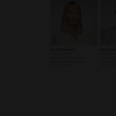
Pia-Alin Demirayakli
Erik J. Schul
Abteilungsleiterin
Pressesprech
Kommunikation & Marketing
Kommunikati
pademirayakli
@
otto-wulff.de
eschulze
@
ot
+49 173 4928616
+49 173 736