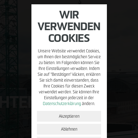
WIR
VERWENDEN
COOKIES
Unsere Website verwendet Cookies,
MIETEN/VERWALTEN
BETREIBEN
PRESSE
KARR
um Ihnen den bestmöglichen Service
zu bieten. Im Folgenden können Sie
Ihre Einstellungen verwalten. Indem
Property
Placemaking
Blog
Stell
Sie auf "Bestätigen" klicken, erklären
Management
Sie sich damit einverstanden, dass
ÖPP
Young
Ihre Cookies für diesen Zweck
Facility
verwendet werden. Sie können Ihre
HTEN.
Management
Einstellungen jederzeit in der
Initi
Datenschutzerklärung
ändern.
Mieterportal
u
Akzeptieren
Immobilien zur
Miete
Ablehnen