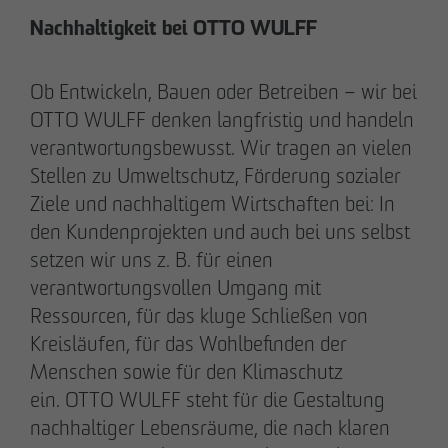
+49 173 4928616
Nachhaltigkeit bei OTTO WULFF
Erik J. Schulze
Ob Entwickeln, Bauen oder Betreiben – wir bei
Pressesprecher
OTTO WULFF denken langfristig und handeln
Kommunikation & Marketing
verantwortungsbewusst. Wir tragen an vielen
eschulze
@
otto-wulff.de
Stellen zu Umweltschutz, Förderung sozialer
+49 173 7360070
Ziele und nachhaltigem Wirtschaften bei: In
den Kundenprojekten und auch bei uns selbst
Max Wedgbury
setzen wir uns z. B. für einen
Kommunikationsreferent
verantwortungsvollen Umgang mit
Kommunikation & Marketing
Ressourcen, für das kluge Schließen von
mwedgbury
@
otto-wulff.de
Kreisläufen, für das Wohlbefinden der
+49 172 7311403
Menschen sowie für den Klimaschutz
ein. OTTO WULFF steht für die Gestaltung
Nicol Weinzweig
nachhaltiger Lebensräume, die nach klaren
Kommunikationsreferentin Intern