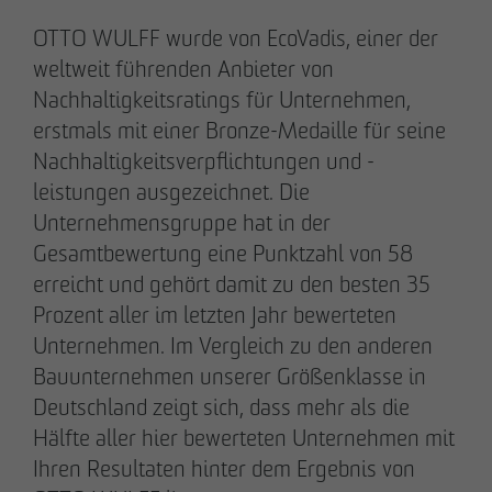
OTTO WULFF wurde von EcoVadis, einer der
28.05.2026
Downloads
weltweit führenden Anbieter von
Urbanes Wohnen in Lindenau: Spatenstich für
Nachhaltigkeitsratings für Unternehmen,
neue Eigentumswohnungen im Leipziger
Impressum
erstmals mit einer Bronze-Medaille für seine
Westen
Nachhaltigkeitsverpflichtungen und -
Datenschutz
leistungen ausgezeichnet. Die
Unternehmensgruppe hat in der
Barrierefreiheitserklärung
Gesamtbewertung eine Punktzahl von 58
erreicht und gehört damit zu den besten 35
Prozent aller im letzten Jahr bewerteten
Unternehmen. Im Vergleich zu den anderen
Bauunternehmen unserer Größenklasse in
Deutschland zeigt sich, dass mehr als die
Hälfte aller hier bewerteten Unternehmen mit
Ihren Resultaten hinter dem Ergebnis von