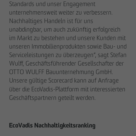
Standards und unser Engagement
unternehmensweit weiter zu verbessern.
Nachhaltiges Handeln ist für uns
unabdingbar, um auch zukünftig erfolgreich
20.03.2026
im Markt zu bestehen und unsere Kunden mit
9 Jahre nach Beginn des B-Plan-Verfahrens:
unseren Immobilienprodukten sowie Bau- und
OTTO WULFF setzt symbolischen Spatenstich
Serviceleistungen zu überzeugen“, sagt Stefan
für FRIEDRICHS VIER im Randelpark
Wulff, Geschäftsführender Gesellschafter der
OTTO WULFF Bauunternehmung GmbH. ​​
Unsere gültige
Scorecard kann auf Anfrage
über die EcoVadis-Plattform mit interessierten
Geschäftspartnern geteilt werden.​
EcoVadis
Nachhaltigkeitsranking