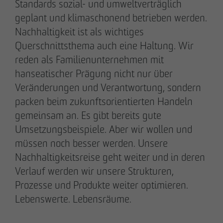
Standards sozial- und umweltverträglich
Kommunikation & Marketing
geplant und klimaschonend betrieben werden.
nweinzweig
@
otto-wulff.de
Nachhaltigkeit ist als wichtiges
+49 173 1590689
Querschnittsthema auch eine Haltung. Wir
reden als Familienunternehmen mit
Lisann Hessel-Matusek
hanseatischer Prägung nicht nur über
Presse- und Öffentlichkeitsarbeit
Veränderungen und Verantwortung, sondern
Kommunikation & Marketing
packen beim zukunftsorientierten Handeln
Ihesselmatusek
@
otto-wulff.de
gemeinsam an. Es gibt bereits gute
+49 151 15990464
Umsetzungsbeispiele. Aber wir wollen und
müssen noch besser werden. Unsere
Nachhaltigkeitsreise geht weiter und in deren
Verlauf werden wir unsere Strukturen,
Prozesse und Produkte weiter optimieren. ​
Geschäftspartner werden
Lebenswerte. Lebensräume.
Hinweisgeberformular