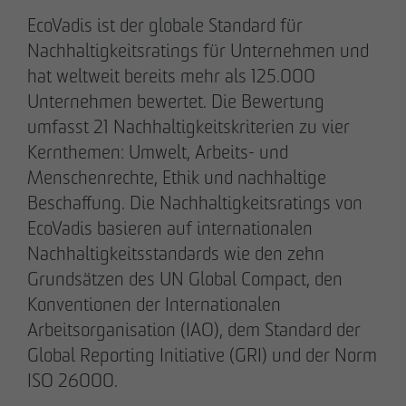
EcoVadis ist der globale Standard für
Nachhaltigkeitsratings für Unternehmen und
hat weltweit bereits mehr als 125.000
Unternehmen bewertet. Die Bewertung
umfasst 21 Nachhaltigkeitskriterien zu vier
Kernthemen: Umwelt, Arbeits- und
Menschenrechte, Ethik und nachhaltige
Beschaffung. Die Nachhaltigkeitsratings von
EcoVadis basieren auf internationalen
DAS TEAM.
Nachhaltigkeitsstandards wie den zehn
Grundsätzen des UN Global Compact, den
Konventionen der Internationalen
Arbeitsorganisation (IAO), dem Standard der
Pia-Alin Demirayakli
Global Reporting Initiative (GRI) und der Norm
Abteilungsleiterin
Kommunikation & Marketing
ISO 26000.​​
pademirayakli
@
otto-wulff.de