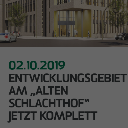
28.05.2026
Downloads
Urbanes Wohnen in Lindenau: Spatenstich für
neue Eigentumswohnungen im Leipziger
Impressum
Westen
Datenschutz
Barrierefreiheitserklärung
02.10.2019
ENTWICKLUNGSGEBIET
AM „ALTEN
SCHLACHTHOF“
JETZT KOMPLETT