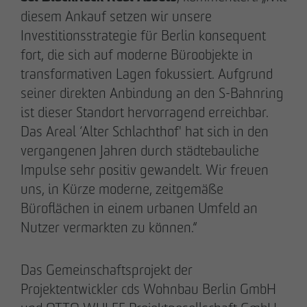
diesem Ankauf setzen wir unsere
Investitionsstrategie für Berlin konsequent
fort, die sich auf moderne Büroobjekte in
transformativen Lagen fokussiert. Aufgrund
seiner direkten Anbindung an den S-Bahnring
ist dieser Standort hervorragend erreichbar.
Das Areal ‘Alter Schlachthof' hat sich in den
vergangenen Jahren durch städtebauliche
Impulse sehr positiv gewandelt. Wir freuen
DAS TEAM.
uns, in Kürze moderne, zeitgemäße
Büroflächen in einem urbanen Umfeld an
Nutzer vermarkten zu können.“
Pia-Alin Demirayakli
Das Gemeinschaftsprojekt der
Abteilungsleiterin
Kommunikation & Marketing
Projektentwickler cds Wohnbau Berlin GmbH
pademirayakli
@
otto-wulff.de