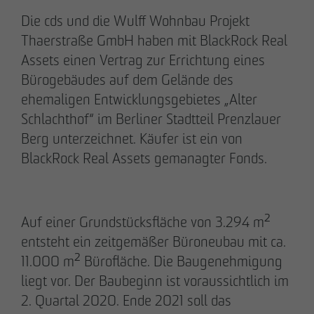
Die cds und die Wulff Wohnbau Projekt
Thaerstraße GmbH haben mit BlackRock Real
28.05.2026
Assets einen Vertrag zur Errichtung eines
Berlin-Pankow: OTTO WULFF feiert
Bürogebäudes auf dem Gelände des
Spatenstich für erstes Wohnprojekt in
ehemaligen Entwicklungsgebietes „Alter
Holzhybridbauweise
Schlachthof“ im Berliner Stadtteil Prenzlauer
Berg unterzeichnet. Käufer ist ein von
BlackRock Real Assets gemanagter Fonds.
Auf einer Grundstücksfläche von 3.294 m²
entsteht ein zeitgemäßer Büroneubau mit ca.
11.000 m² Bürofläche. Die Baugenehmigung
liegt vor. Der Baubeginn ist voraussichtlich im
2. Quartal 2020. Ende 2021 soll das