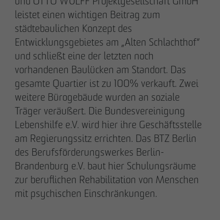
und OTTO WULFF Projektgesellschaft GmbH
+49 173 4928616
leistet einen wichtigen Beitrag zum
städtebaulichen Konzept des
Erik J. Schulze
Entwicklungsgebietes am „Alten Schlachthof“
Pressesprecher
und schließt eine der letzten noch
Kommunikation & Marketing
vorhandenen Baulücken am Standort. Das
eschulze
@
otto-wulff.de
gesamte Quartier ist zu 100% verkauft. Zwei
+49 173 7360070
weitere Bürogebäude wurden an soziale
Träger veräußert. Die Bundesvereinigung
Max Wedgbury
Lebenshilfe e.V. wird hier ihre Geschäftsstelle
Kommunikationsreferent
am Regierungssitz errichten. Das BTZ Berlin
Kommunikation & Marketing
des Berufsförderungswerkes Berlin-
mwedgbury
@
otto-wulff.de
Brandenburg e.V. baut hier Schulungsräume
+49 172 7311403
zur beruflichen Rehabilitation von Menschen
mit psychischen Einschränkungen.
Nicol Weinzweig
Kommunikationsreferentin Intern