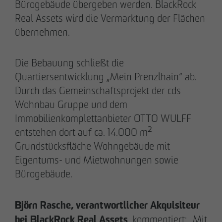
Bürogebäude übergeben werden. BlackRock
Real Assets wird die Vermarktung der Flächen
übernehmen.
20.03.2026
Die Bebauung schließt die
9 Jahre nach Beginn des B-Plan-Verfahrens:
Quartiersentwicklung „Mein Prenzlhain“ ab.
OTTO WULFF setzt symbolischen Spatenstich
Durch das Gemeinschaftsprojekt der cds
für FRIEDRICHS VIER im Randelpark
Wohnbau Gruppe und dem
Immobilienkomplettanbieter OTTO WULFF
entstehen dort auf ca. 14.000 m²
Grundstücksfläche Wohngebäude mit
Eigentums- und Mietwohnungen sowie
Bürogebäude.
Björn Rasche, verantwortlicher Akquisiteur
bei BlackRock Real Assets
, kommentiert: „Mit