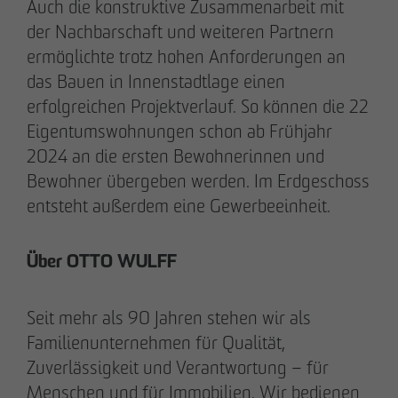
Auch die konstruktive Zusammenarbeit mit
der Nachbarschaft und weiteren Partnern
ermöglichte trotz hohen Anforderungen an
das Bauen in Innenstadtlage einen
erfolgreichen Projektverlauf. So können die 22
Eigentumswohnungen schon ab Frühjahr
2024 an die ersten Bewohnerinnen und
Bewohner übergeben werden. Im Erdgeschoss
entsteht außerdem eine Gewerbeeinheit.
DAS TEAM.
Über OTTO WULFF
Seit mehr als 90 Jahren stehen wir als
Pia-Alin Demirayakli
Familienunternehmen für Qualität,
Abteilungsleiterin
Zuverlässigkeit und Verantwortung – für
Kommunikation & Marketing
Menschen und für Immobilien. Wir bedienen
pademirayakli
@
otto-wulff.de