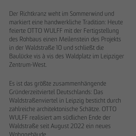
Der Richtkranz weht im Sommerwind und
markiert eine handwerkliche Tradition: Heute
28.05.2026
feierte OTTO WULFF mit der Fertigstellung
Berlin-Pankow: OTTO WULFF feiert
des Rohbaus einen Meilenstein des Projekts
Spatenstich für erstes Wohnprojekt in
in der Waldstraße 10 und schließt die
Holzhybridbauweise
Baulücke vis à vis des Waldplatz im Leipziger
Zentrum-West.
Es ist das größte zusammenhängende
Gründerzeitviertel Deutschlands: Das
Waldstraßenviertel in Leipzig besticht durch
zahlreiche architektonische Schätze. OTTO
WULFF realisiert am südlichen Ende der
Waldstraße seit August 2022 ein neues
Wohngebäude.