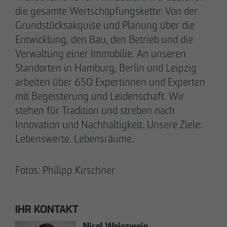
die gesamte Wertschöpfungskette: Von der
+49 173 4928616
Grundstücksakquise und Planung über die
Entwicklung, den Bau, den Betrieb und die
Erik J. Schulze
Verwaltung einer Immobilie. An unseren
Pressesprecher
Standorten in Hamburg, Berlin und Leipzig
Kommunikation & Marketing
arbeiten über 650 Expertinnen und Experten
eschulze
@
otto-wulff.de
+49 173 7360070
mit Begeisterung und Leidenschaft. Wir
stehen für Tradition und streben nach
Innovation und Nachhaltigkeit. Unsere Ziele:
Max Wedgbury
Lebenswerte. Lebensräume.
Kommunikationsreferent
Kommunikation & Marketing
mwedgbury
@
otto-wulff.de
Fotos: Philipp Kirschner
+49 172 7311403
IHR KONTAKT
Nicol Weinzweig
Kommunikationsreferentin Intern