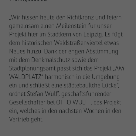
„Wir hissen heute den Richtkranz und feiern
gemeinsam einen Meilenstein für unser
Projekt hier im Stadtkern von Leipzig. Es fügt
20.03.2026
dem historischen Waldstraßenviertel etwas
9 Jahre nach Beginn des B-Plan-Verfahrens:
Neues hinzu. Dank der engen Abstimmung
OTTO WULFF setzt symbolischen Spatenstich
mit dem Denkmalschutz sowie dem
für FRIEDRICHS VIER im Randelpark
Stadtplanungsamt passt sich das Projekt „AM
WALDPLATZ“ harmonisch in die Umgebung
ein und schließt eine städtebauliche Lücke“,
ordnet Stefan Wulff, geschäftsführender
Gesellschafter bei OTTO WULFF, das Projekt
ein, welches in den nächsten Wochen in den
Vertrieb geht.