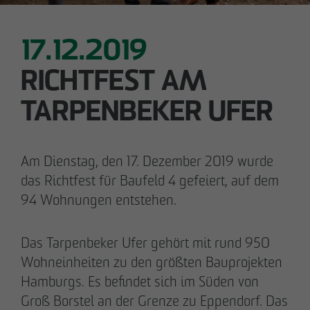
28.05.2026
Downloads
17.12.2019
Urbanes Wohnen in Lindenau: Spatenstich für
neue Eigentumswohnungen im Leipziger
Impressum
RICHTFEST AM
Westen
TARPENBEKER UFER
Datenschutz
Barrierefreiheitserklärung
Am Dienstag, den 17. Dezember 2019 wurde
das Richtfest für Baufeld 4 gefeiert, auf dem
94 Wohnungen entstehen.
Das Tarpenbeker Ufer gehört mit rund 950
Wohneinheiten zu den größten Bauprojekten
Hamburgs. Es befindet sich im Süden von
Groß Borstel an der Grenze zu Eppendorf. Das