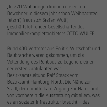
„In 270 Wohnungen können die ersten
Bewohner in diesem Jahr schon Weihnachten
feiern“, freut sich Stefan Wulff,
geschäftsführender Gesellschafter des
20.03.2026
Immobilienkomplettanbieters OTTO WULFF.
9 Jahre nach Beginn des B-Plan-Verfahrens:
OTTO WULFF setzt symbolischen Spatenstich
Rund 430 Vertreter aus Politik, Wirtschaft und
für FRIEDRICHS VIER im Randelpark
Baubranche waren gekommen, um die
Vollendung des Rohbaus zu begehen, einer
der ersten Gratulanten war
Bezirksamtsleitung Ralf Staack vom
Bezirksamt Hamburg-Nord. „Die Nähe zur
Stadt, der unmittelbare Zugang zur Natur und
von vornherein die Ausstattung mit allem, was
es an sozialer Infrastruktur braucht – das