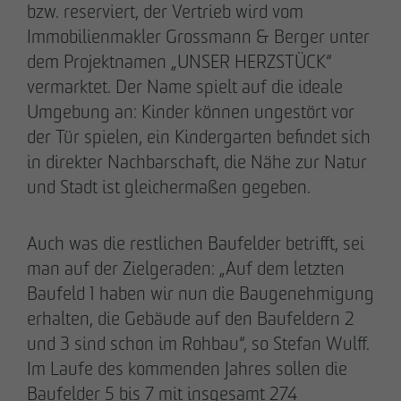
bzw. reserviert, der Vertrieb wird vom
+49 173 4928616
Immobilienmakler Grossmann & Berger unter
dem Projektnamen „UNSER HERZSTÜCK“
Erik J. Schulze
vermarktet. Der Name spielt auf die ideale
Pressesprecher
Umgebung an: Kinder können ungestört vor
Kommunikation & Marketing
der Tür spielen, ein Kindergarten befindet sich
eschulze
@
otto-wulff.de
in direkter Nachbarschaft, die Nähe zur Natur
+49 173 7360070
und Stadt ist gleichermaßen gegeben.
Max Wedgbury
Auch was die restlichen Baufelder betrifft, sei
Kommunikationsreferent
man auf der Zielgeraden: „Auf dem letzten
Kommunikation & Marketing
mwedgbury
@
otto-wulff.de
Baufeld 1 haben wir nun die Baugenehmigung
+49 172 7311403
erhalten, die Gebäude auf den Baufeldern 2
und 3 sind schon im Rohbau“, so Stefan Wulff.
Im Laufe des kommenden Jahres sollen die
Nicol Weinzweig
Baufelder 5 bis 7 mit insgesamt 274
Kommunikationsreferentin Intern