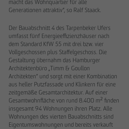
macht das Wohnquartier für alle
Generationen attraktiv“, so Ralf Staack.
Der Bauabschnitt 4 des Tarpenbeker Ufers
umfasst fünf Energieeffizienzhäuser nach
dem Standard KfW 55 mit drei bzw. vier
Vollgeschossen plus Staffelgeschoss. Die
Gestaltung übernahm das Hamburger
Architektenbüro „Timm & Goullon
Architekten“ und sorgt mit einer Kombination
DAS TEAM.
aus heller Putzfassade und Klinkern für eine
zeitgemäße Gesamtarchitektur. Auf einer
Gesamtwohnfläche von rund 8.400 m² finden
Pia-Alin Demirayakli
insgesamt 94 Wohnungen ihren Platz. Alle
Abteilungsleiterin
Wohnungen des vierten Bauabschnitts sind
Kommunikation & Marketing
Eigentumswohnungen und bereits verkauft
pademirayakli
@
otto-wulff.de