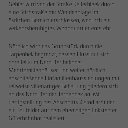
Gebiet wird von der Straße Kellerbleek durch
eine Stichstraße mit Wendeanlage im
östlichen Bereich erschlossen, wodurch ein
28.05.2026
verkehrsberuhigtes Wohnquartier entsteht.
Berlin-Pankow: OTTO WULFF feiert
Spatenstich für erstes Wohnprojekt in
Nördlich wird das Grundstück durch die
Holzhybridbauweise
Tarpenbek begrenzt, dessen Flusslauf sich
parallel zum Nordufer befindet.
Mehrfamilienhäuser und weiter nördlich
anschließende Einfamilienhaussiedlungen mit
teilweise villenartiger Bebauung gliedern sich
an das Nordufer der Tarpenbek an. Mit
Fertigstellung des Abschnitts 4 sind acht der
elf Baufelder auf dem ehemaligen Lokstedter
Güterbahnhof realisiert.