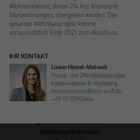
Kommunikation & Marketing
Wohneinheiten, davon 214 frei finanzierte
nweinzweig
@
otto-wulff.de
Mietwohnungen, übergeben werden. Das
+49 173 1590689
gesamte Wohnbauprojekt kommt
voraussichtlich Ende 2021 zum Abschluss.
Lisann Hessel-Matusek
Presse- und Öffentlichkeitsarbeit
IHR KONTAKT
Kommunikation & Marketing
Ihesselmatusek
@
otto-wulff.de
Lisann Hessel-Matusek
+49 151 15990464
Presse- und Öffentlichkeitsarbeit
Kommunikation & Marketing
Ihesselmatusek
@
otto-wulff.de
+49 151 15990464
Geschäftspartner werden
Hinweisgeberformular