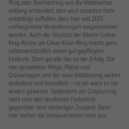
Ring oder Borchertring aus die Mittelachse
entlang schlendert, dem wird zunächst nicht
unbedingt auffallen, dass hier seit 2015
umfangreiche Veränderungen vorgenommen
wurden. Auch der Vorplatz der Martin Luther
20.03.2026
King-Kirche am César-Klein-Ring macht ganz
9 Jahre nach Beginn des B-Plan-Verfahrens:
selbstverständlich einen gut gepflegten
OTTO WULFF setzt symbolischen Spatenstich
Eindruck. Doch gerade das ist der Erfolg. Die
für FRIEDRICHS VIER im Randelpark
neu gestalteten Wege, Plätze und
Grünanlagen und die neue Möblierung wirken
einladend und freundlich – so als wäre es nie
anders gewesen. Spätestens am Gropiusring
sieht man den deutlichen Fortschritt
gegenüber dem vorherigen Zustand. Denn
hier stehen die Umbauarbeiten noch aus.