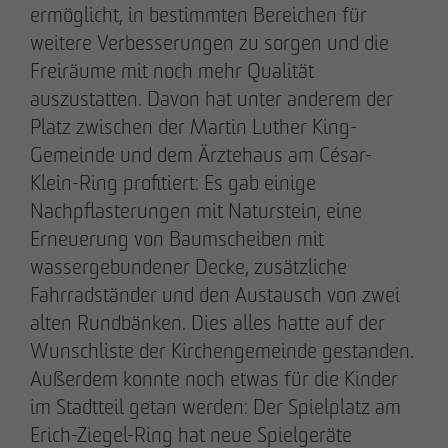
Downloads
ermöglicht, in bestimmten Bereichen für
Impressum
weitere Verbesserungen zu sorgen und die
Datenschutz
Freiräume mit noch mehr Qualität
Barrierefreiheitserklärung
auszustatten. Davon hat unter anderem der
Platz zwischen der Martin Luther King-
Archenholzstraße 42
Gemeinde und dem Ärztehaus am César-
22117 Hamburg
Klein-Ring profitiert: Es gab einige
Nachpflasterungen mit Naturstein, eine
Tel. +49 40 736 24-0
Erneuerung von Baumscheiben mit
E-Mail
info
@
otto-wulff.de
wassergebundener Decke, zusätzliche
Fahrradständer und den Austausch von zwei
alten Rundbänken. Dies alles hatte auf der
Wunschliste der Kirchengemeinde gestanden.
Außerdem konnte noch etwas für die Kinder
© OTTO WULFF Bauunternehmung GmbH, 2026
im Stadtteil getan werden: Der Spielplatz am
Erich-Ziegel-Ring hat neue Spielgeräte