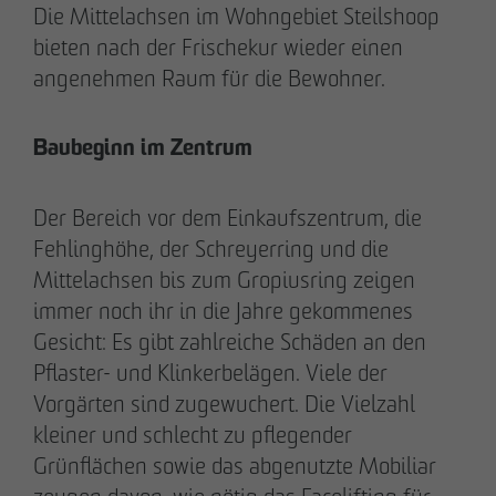
Die Mittelachsen im Wohngebiet Steilshoop
bieten nach der Frischekur wieder einen
angenehmen Raum für die Bewohner.
Baubeginn im Zentrum
Der Bereich vor dem Einkaufszentrum, die
Fehlinghöhe, der Schreyerring und die
Mittelachsen bis zum Gropiusring zeigen
DAS TEAM.
immer noch ihr in die Jahre gekommenes
Gesicht: Es gibt zahlreiche Schäden an den
Pflaster- und Klinkerbelägen. Viele der
Vorgärten sind zugewuchert. Die Vielzahl
Pia-Alin Demirayakli
kleiner und schlecht zu pflegender
Abteilungsleiterin
Kommunikation & Marketing
Grünflächen sowie das abgenutzte Mobiliar
pademirayakli
@
otto-wulff.de