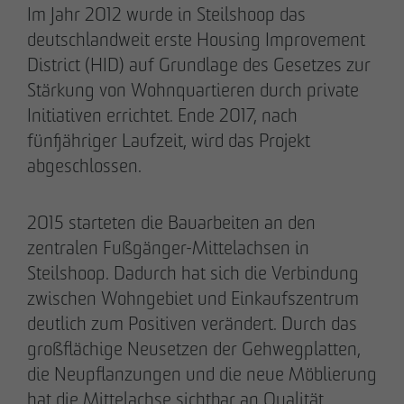
Im Jahr 2012 wurde in Steilshoop das
28.05.2026
Downloads
deutschlandweit erste Housing Improvement
Urbanes Wohnen in Lindenau: Spatenstich für
District (HID) auf Grundlage des Gesetzes zur
neue Eigentumswohnungen im Leipziger
Impressum
Stärkung von Wohnquartieren durch private
Westen
Initiativen errichtet. Ende 2017, nach
Datenschutz
fünfjähriger Laufzeit, wird das Projekt
abgeschlossen.
Barrierefreiheitserklärung
2015 starteten die Bauarbeiten an den
zentralen Fußgänger-Mittelachsen in
Steilshoop. Dadurch hat sich die Verbindung
zwischen Wohngebiet und Einkaufszentrum
deutlich zum Positiven verändert. Durch das
großflächige Neusetzen der Gehwegplatten,
die Neupflanzungen und die neue Möblierung
hat die Mittelachse sichtbar an Qualität