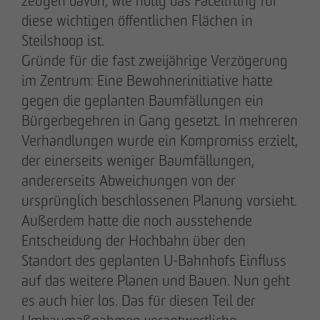
zeugen davon, wie nötig das Facelifting für
+49 173 4928616
diese wichtigen öffentlichen Flächen in
Steilshoop ist.
Gründe für die fast zweijährige Verzögerung
Erik J. Schulze
Pressesprecher
im Zentrum: Eine Bewohnerinitiative hatte
Kommunikation & Marketing
gegen die geplanten Baumfällungen ein
eschulze
@
otto-wulff.de
Bürgerbegehren in Gang gesetzt. In mehreren
+49 173 7360070
Verhandlungen wurde ein Kompromiss erzielt,
der einerseits weniger Baumfällungen,
Max Wedgbury
andererseits Abweichungen von der
Kommunikationsreferent
ursprünglich beschlossenen Planung vorsieht.
Kommunikation & Marketing
Außerdem hatte die noch ausstehende
mwedgbury
@
otto-wulff.de
Entscheidung der Hochbahn über den
+49 172 7311403
Standort des geplanten U-Bahnhofs Einfluss
auf das weitere Planen und Bauen. Nun geht
Nicol Weinzweig
es auch hier los. Das für diesen Teil der
Kommunikationsreferentin Intern