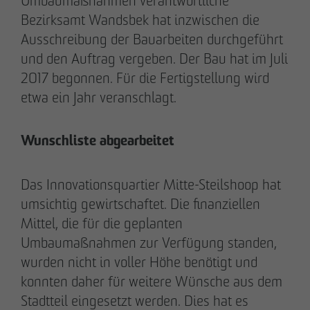
Umbaumaßnahmen verantwortliche
Kommunikation & Marketing
Bezirksamt Wandsbek hat inzwischen die
nweinzweig
@
otto-wulff.de
Ausschreibung der Bauarbeiten durchgeführt
+49 173 1590689
und den Auftrag vergeben. Der Bau hat im Juli
2017 begonnen. Für die Fertigstellung wird
Lisann Hessel-Matusek
etwa ein Jahr veranschlagt.
Presse- und Öffentlichkeitsarbeit
Kommunikation & Marketing
Wunschliste abgearbeitet
Ihesselmatusek
@
otto-wulff.de
+49 151 15990464
Das Innovationsquartier Mitte-Steilshoop hat
umsichtig gewirtschaftet. Die finanziellen
Mittel, die für die geplanten
Umbaumaßnahmen zur Verfügung standen,
wurden nicht in voller Höhe benötigt und
Geschäftspartner werden
konnten daher für weitere Wünsche aus dem
Hinweisgeberformular
Stadtteil eingesetzt werden. Dies hat es