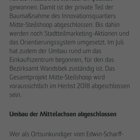
gewonnen. Damit ist der private Teil der
Baumaßnahme des Innovationsquartiers
Mitte-Steilshoop abgeschlossen. Bis dahin
28.05.2026
werden noch Stadtteilmarketing-Aktionen und
Berlin-Pankow: OTTO WULFF feiert
das Orientierungssystem umgesetzt. Im Juli
Spatenstich für erstes Wohnprojekt in
hat zudem der Umbau rund um das
Holzhybridbauweise
Einkaufszentrum begonnen, für den das
Bezirksamt Wandsbek zuständig ist. Das
Gesamtprojekt Mitte-Steilshoop wird
voraussichtlich im Herbst 2018 abgeschlossen
sein.
Umbau der Mittelachsen abgeschlossen
Wer als Ortsunkundiger vom Edwin-Scharff-