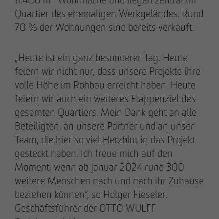
Quartier des ehemaligen Werkgeländes. Rund
70 % der Wohnungen sind bereits verkauft.
„Heute ist ein ganz besonderer Tag. Heute
20.03.2026
feiern wir nicht nur, dass unsere Projekte ihre
9 Jahre nach Beginn des B-Plan-Verfahrens:
volle Höhe im Rohbau erreicht haben. Heute
OTTO WULFF setzt symbolischen Spatenstich
feiern wir auch ein weiteres Etappenziel des
für FRIEDRICHS VIER im Randelpark
gesamten Quartiers. Mein Dank geht an alle
Beteiligten, an unsere Partner und an unser
Team, die hier so viel Herzblut in das Projekt
gesteckt haben. Ich freue mich auf den
Moment, wenn ab Januar 2024 rund 300
weitere Menschen nach und nach ihr Zuhause
beziehen können“, so Holger Fieseler,
Geschäftsführer der OTTO WULFF