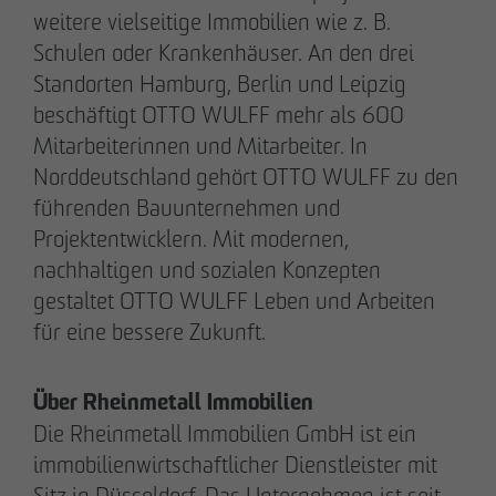
weitere vielseitige Immobilien wie z. B.
+49 173 4928616
Schulen oder Krankenhäuser. An den drei
Standorten Hamburg, Berlin und Leipzig
Erik J. Schulze
beschäftigt OTTO WULFF mehr als 600
Pressesprecher
Mitarbeiterinnen und Mitarbeiter. In
Kommunikation & Marketing
Norddeutschland gehört OTTO WULFF zu den
eschulze
@
otto-wulff.de
+49 173 7360070
führenden Bauunternehmen und
Projektentwicklern. Mit modernen,
nachhaltigen und sozialen Konzepten
Max Wedgbury
gestaltet OTTO WULFF Leben und Arbeiten
Kommunikationsreferent
für eine bessere Zukunft.
Kommunikation & Marketing
mwedgbury
@
otto-wulff.de
+49 172 7311403
Über Rheinmetall Immobilien
Die Rheinmetall Immobilien GmbH ist ein
Nicol Weinzweig
immobilienwirtschaftlicher Dienstleister mit
Kommunikationsreferentin Intern
Sitz in Düsseldorf. Das Unternehmen ist seit