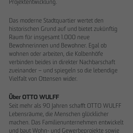
Projektentwicklung.
Das moderne Stadtquartier wertet den
historischen Grund auf und bietet zukünftig
Raum für insgesamt 1.000 neue
Bewohnerinnen und Bewohner. Egal ob
wohnen oder arbeiten, die Kolbenhöfe
verbinden beides in direkter Nachbarschaft
zueinander – und spiegeln so die lebendige
Vielfalt von Ottensen wider.
DAS TEAM.
Über OTTO WULFF
Seit mehr als 90 Jahren schafft OTTO WULFF
Pia-Alin Demirayakli
Lebensräume, die Menschen glücklicher
Abteilungsleiterin
machen. Das Familienunternehmen entwickelt
Kommunikation & Marketing
und baut Wohn- und Gewerbeprojekte sowie
pademirayakli
@
otto-wulff.de