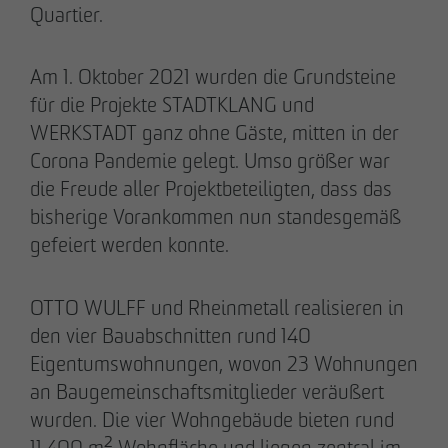
Quartier.
Am 1. Oktober 2021 wurden die Grundsteine
28.05.2026
für die Projekte STADTKLANG und
Berlin-Pankow: OTTO WULFF feiert
WERKSTADT ganz ohne Gäste, mitten in der
Spatenstich für erstes Wohnprojekt in
Corona Pandemie gelegt. Umso größer war
Holzhybridbauweise
die Freude aller Projektbeteiligten, dass das
bisherige Vorankommen nun standesgemäß
gefeiert werden konnte.
OTTO WULFF und Rheinmetall realisieren in
den vier Bauabschnitten rund 140
Eigentumswohnungen, wovon 23 Wohnungen
an Baugemeinschaftsmitglieder veräußert
wurden. Die vier Wohngebäude bieten rund
11.400 m² Wohnfläche und liegen zentral im