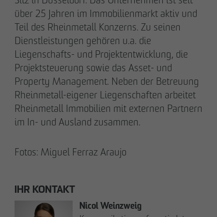
Kommunikation & Marketing
über 25 Jahren im Immobilienmarkt aktiv und
nweinzweig
@
otto-wulff.de
Teil des Rheinmetall Konzerns. Zu seinen
+49 173 1590689
Dienstleistungen gehören u.a. die
Liegenschafts- und Projektentwicklung, die
Lisann Hessel-Matusek
Projektsteuerung sowie das Asset- und
Presse- und Öffentlichkeitsarbeit
Property Management. Neben der Betreuung
Kommunikation & Marketing
Rheinmetall-eigener Liegenschaften arbeitet
Ihesselmatusek
@
otto-wulff.de
Rheinmetall Immobilien mit externen Partnern
+49 151 15990464
im In- und Ausland zusammen.
Fotos: Miguel Ferraz Araujo
IHR KONTAKT
Geschäftspartner werden
Hinweisgeberformular
Nicol Weinzweig