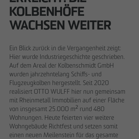
KOLBENHÖFE
28.05.2026
Downloads
Urbanes Wohnen in Lindenau: Spatenstich für
WACHSEN WEITER
neue Eigentumswohnungen im Leipziger
Impressum
Westen
Datenschutz
Ein Blick zurück in die Vergangenheit zeigt:
Hier wurde Industriegeschichte geschrieben.
Barrierefreiheitserklärung
Auf dem Areal der Kolbenschmidt GmbH
wurden jahrzehntelang Schiffs- und
Flugzeugkolben hergestellt. Seit 2020
realisiert OTTO WULFF hier nun gemeinsam
mit Rheinmetall Immobilien auf einer Fläche
von insgesamt 25.000 m² rund 480
Wohnungen. Heute feierten vier weitere
Wohngebäude Richtfest und setzen somit
einen neuen Meilenstein für das gesamte