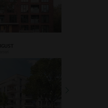
UGUST
rstel