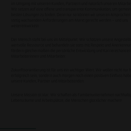
im Umgang mit unseren Kunden, Partnern und natürlich unseren Mitarbe
Wir setzen auf eine offene und transparente Kommunikation, um gemei
besten Lösungen zu finden. Denn nur so können wir unseren Ansprüchen
stetig wachsenden Anforderungen am Markt gerecht werden – und uns
weiterentwickeln.
Der Mensch steht bei uns im Mittelpunkt. Wir schätzen unsere Angestellt
wertvolle Ressource und behandeln sie stets mit Respekt und Anerkennu
fördern gleichermaßen die persönliche Entwicklung und Karrierechancen 
Mitarbeiterinnen und Mitarbeiter.
Zukunftsorientierung ist für uns ein wichtiger Wert. Wir wollen nicht nur 
erfolgreich sein, sondern auch morgen noch einen positiven Einfluss hab
unsere Kunden, Partner und Mitarbeitenden.
Unsere Mission ist klar: Wir schaffen als Familienunternehmen nachhalti
Lebensräume und Arbeitsplätze, die Menschen glücklicher machen!