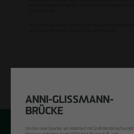
und Gewerbeobjekte. Darüber hinaus auch vielseitige Immobili
Krankenhäuser.
An den drei Standorten Hamburg, Berlin und Leipzig arbeiten 
650 Mitarbeitende für: Lebenswerte. Lebensräume.
ANNI-GLISSMANN-
BRÜCKE
Um das neue Quartier am Alsterlauf mit Groß Borstel auf kurze
Wege zu verbinden, baute OTTO WULFF eine Fuß- und