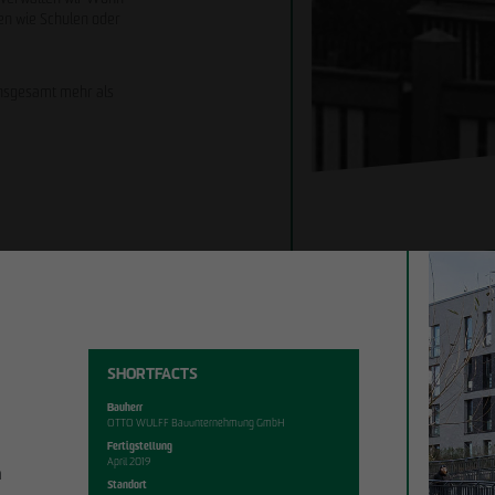
en wie Schulen oder
insgesamt mehr als
SHORTFACTS
Bauherr
OTTO WULFF Bauunternehmung GmbH
Fertigstellung
April 2019
m
Standort