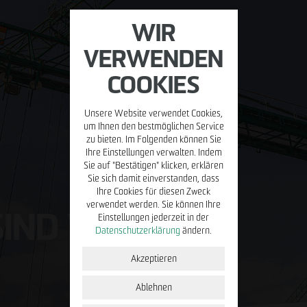
WIR
VERWENDEN
COOKIES
Unsere Website verwendet Cookies,
MIETEN/VERWALTEN
BETREIBEN
PRESSE
KARR
um Ihnen den bestmöglichen Service
zu bieten. Im Folgenden können Sie
Ihre Einstellungen verwalten. Indem
Property
Placemaking
Blog
Stell
Sie auf "Bestätigen" klicken, erklären
Management
Sie sich damit einverstanden, dass
ÖPP
Young
Ihre Cookies für diesen Zweck
Facility
verwendet werden. Sie können Ihre
IND WIR.
Management
Einstellungen jederzeit in der
Initi
Datenschutzerklärung
ändern.
Mieterportal
u
Akzeptieren
Immobilien zur
Miete
Ablehnen