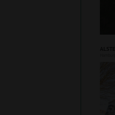
Infrastrukturbau
Immobilienexperten für
Bauen im Bestand
Projektentwicklung und
Wohnungsbau
Bewirtschaftung bis hin zum
Projektentwicklung
Projektmanagement in der
Bauausführung – Dank dieser
geschlossenen Kompetenzkette von
OTTO WULFF werden
Schnittstellenverluste vermieden.
ALST
Hamburg