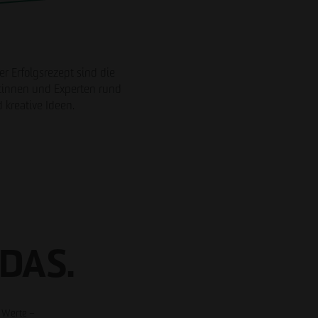
r Erfolgsrezept sind die
rtinnen und Experten rund
 kreative Ideen.
Impressum
Datenschutz
Barrierefreiheitserklärung
DAS.
e Werte –