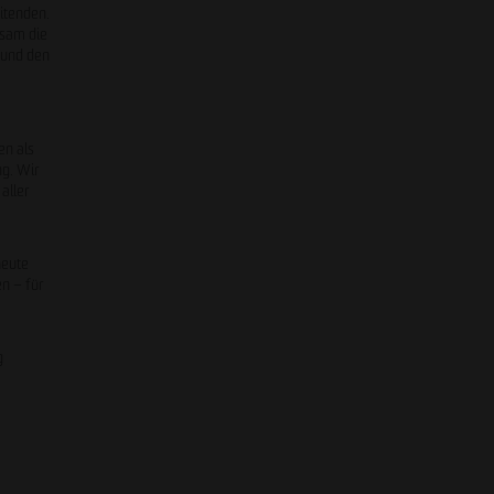
itenden.
nsam die
 und den
en als
ng. Wir
aller
heute
en – für
g