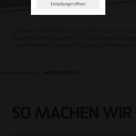
Einstellungen öffnen
Lebenswerte. Lebensräume. Das ist unser Anspruch und unse
Menschen, die diese schaffen. Unser starkes Team aus Expe
um die Immobilie. Unser Garant für Qualität, Termintreue und
Geschäftspartner werden
Hinweisgeberformular
Downloads
UNSERE PROJEKTE
SO MACHEN WIR 
Die Basis für unser unternehmerisches und soziales Handeln sind unser