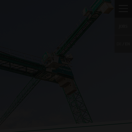
JOBS
DE
EN
IERE
KONTAKT
NACHHALTIGKEITSBERICHT
enangebote
 Talents
ativbewerbung