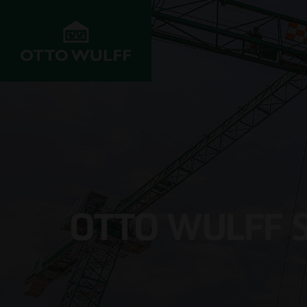
UNTERNEHMEN
ENTWICKELN
BAUEN
Werte
Objekte im
Wohnungsbau
Vertrieb
Historie
Infrastrukturbau
Grundstücksankauf
OTTO WULFF S
Innovation &
Gewerbebau
Fortschritt
Joint Venture
Krankenhausba
Projekte
Investoren
Schulbau
Management
Kundenservice
Rohbau