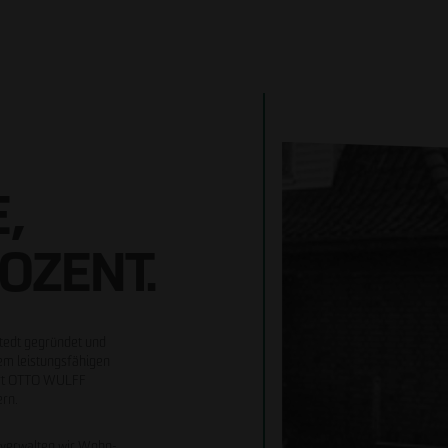
,
OZENT.
tedt gegründet und
nem leistungsfähigen
ört OTTO WULFF
ern.
d verwalten wir Wohn-