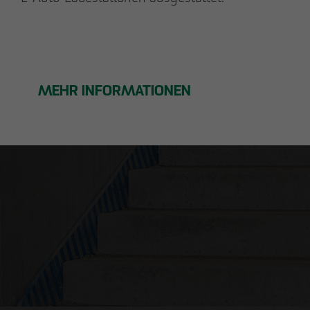
Nils Wendler
Pawel Kampa
Geschäftsführer
Prokurist
Holger Fieseler
Holger Oberhauser
Geschäftsführer
Geschäftsführer
MEHR INFORMATIONEN
Tom Staniczek
Prokurist
Sebastian Binger
Marc Hoischen
Geschäftsführer Betrieb
Geschäftsführer Betrieb
Karsten Hinck
Anne Morotini
Prokurist
Prokuristin
Michael Miersch
Carsten Olbers
Prokurist
Prokurist