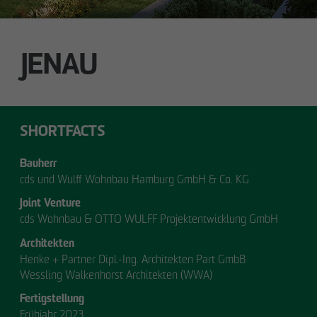
Silke Witt
Sen. Technische Projektleiterin
JENAU
Technik / Nachhaltiges Bauen und
Zertifizierung
switt
@
otto-wulff.de
SHORTFACTS
Bauherr
cds und Wulff Wohnbau Hamburg GmbH & Co. KG
ALSTERDORFER STRASSE
Joint Venture
cds Wohnbau & OTTO WULFF Projektentwicklung GmbH
Hamburg-Winterhude
Architekten
Henke + Partner Dipl.-Ing. Architekten Part GmbB
Wessling Walkenhorst Architekten (WWA)
Fertigstellung
Frühjahr 2023