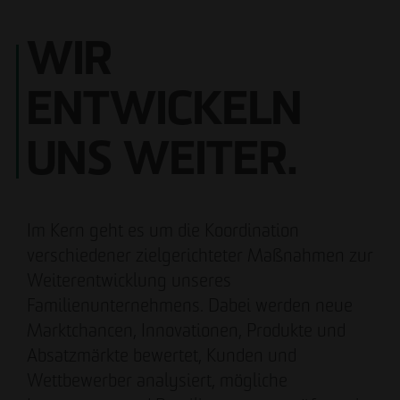
WIR
ENTWICKELN
Carsten Henzel
Andreas Fehervari
Prokurist
Prokurist
UNS WEITER.
Ilka Thomsen
Philipp Pellio
Prokuristin
Prokurist
Im Kern geht es um die Koordination
verschiedener zielgerichteter Maßnahmen zur
Weiterentwicklung unseres
Familienunternehmens. Dabei werden neue
Marktchancen, Innovationen, Produkte und
Meike Widderich
Absatzmärkte bewertet, Kunden und
Prokuristin
Wettbewerber analysiert, mögliche