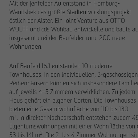
Mit der Jenfelder Au entstand in Hamburg-
Wandsbek das größte Stadtentwicklungsprojekt
östlich der Alster. Ein Joint Venture aus OTTO
GESCHÄFTSFÜHRUNG
WULFF und cds Wohbau entwickelte und baute au
insgesamt drei der Baufelder rund 200 neue
Wohnungen.
Auf Baufeld 16.1 entstanden 10 moderne
Townhouses. In den individuellen, 3-geschossigen
Reihenhäusern können sich insbesondere Familie
auf jeweils 4–5 Zimmern verwirklichen. Zu jedem
Stefan Wulff
Holger Oberhauser
Haus gehört ein eigener Garten. Die Townhouses
Geschäftsführender
Geschäftsführer
bieten eine Gesamtwohnfläche von 110 bis 130
Gesellschafter
2
m
. In direkter Nachbarschaft entstehen zudem 4
Eigentumswohnungen mit einer Wohnfläche von c
2
53 bis 141 m
. Die 2- bis 4-Zimmer-Wohnungen si