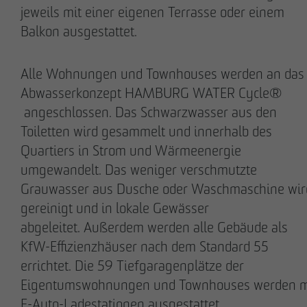
jeweils mit einer eigenen Terrasse oder einem
Balkon ausgestattet.
Alle Wohnungen und Townhouses werden an das
Abwasserkonzept HAMBURG WATER Cycle®
Nils Wendler
Holger Fieseler
angeschlossen. Das Schwarzwasser aus den
Geschäftsführer
Geschäftsführer
Toiletten wird gesammelt und innerhalb des
Quartiers in Strom und Wärmeenergie
BAUUNTERNEHMUNG
umgewandelt. Das weniger verschmutzte
Grauwasser aus Dusche oder Waschmaschine wir
PROJEKTENTWICKLUNG
gereinigt und in lokale Gewässer
abgeleitet. Außerdem werden alle Gebäude als
IMMOBILIENMANAGEMENT
KfW-Effizienzhäuser nach dem Standard 55
errichtet. Die 59 Tiefgaragenplätze der
PLACEMAKING
Eigentumswohnungen und Townhouses werden m
E-Auto-Ladestationen ausgestattet.