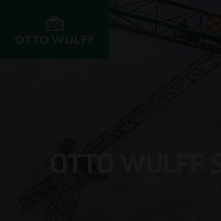
UNTERNEHMEN
ENTWICKELN
BAUEN
Werte
Objekte im
Wohnungsbau
Vertrieb
Historie
Infrastrukturbau
Grundstücksankauf
OTTO WULFF S
Innovation &
Gewerbebau
Fortschritt
Joint Venture
Krankenhausba
Projekte
Investoren
Schulbau
Management
Kundenservice
Rohbau