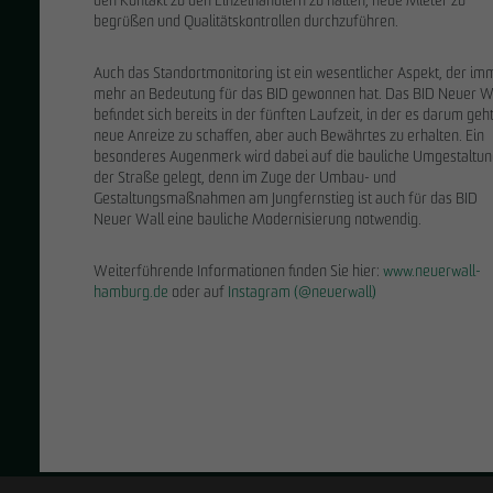
INNOVATIO
den Kontakt zu den Einzelhändlern zu halten, neue Mieter zu
begrüßen und Qualitätskontrollen durchzuführen.
Auch das Standortmonitoring ist ein wesentlicher Aspekt, der im
mehr an Bedeutung für das BID gewonnen hat. Das BID Neuer W
befindet sich bereits in der fünften Laufzeit, in der es darum geht
BUILDING INFORMATION M
neue Anreize zu schaffen, aber auch Bewährtes zu erhalten. Ein
besonderes Augenmerk wird dabei auf die bauliche Umgestaltu
der Straße gelegt, denn im Zuge der Umbau- und
Gestaltungsmaßnahmen am Jungfernstieg ist auch für das BID
DIGITALES PLANEN, BAUEN UND BETREI
PARTNERSCHAFTSMODEL
Neuer Wall eine bauliche Modernisierung notwendig.
Mit der BIM-Methode (Building Information Mo
Bauen in der Bauindustrie voran. OTTO WULFF
mit. Durch eine durchgängige Digitalisierung
Weiterführende Informationen finden Sie hier:
www.neuerwall-
VERTRAUEN UND SICHERHEIT
TECHNIK
Menschen, Prozesse und Werkzeuge über de
hamburg.de
oder auf
Instagram (@neuerwall)
Bauprojekte können
Bauprojekts zielorientiert zusammenbringen
erfahrungsgemäß zu Beginn am
Methode erreichen wir maximale Transparenz,
stärksten kostentechnisch
NACHHALTIGES BAUEN UND
Das Anforderungsspektrum von Bauprojekten is
beeinflusst werden. Entwicklung und
Mitglied von
BuildingSMART
dass Projekte nicht optimal geplant, koordini
Planung entscheiden über die
Synergien nicht genutzt und Regeldetails nic
Kosten, die bei der späteren
Realisierung entstehen. Diese
Thomas Riedel
Systeme zur Gebäude- und Quartierszertifizie
Zum Erfolgsrezept für Bauprojekte gehört d
Chance der Einflussnahme sinkt mit
Sen. BIM Manager
Zertifizierungssystemen für nachhaltige Geb
Bauingenieure und Techniker dort: selbst au
dem Start in die Ausführungsplanung
triedel@otto-wulff.de
Betrieb der zu zertifizierenden Bauwerke erh
kommenden Jahre. In der Praxis prüfen die Ex
rapide. Eine frühe Abstimmung hat
+49 30 2000811-26