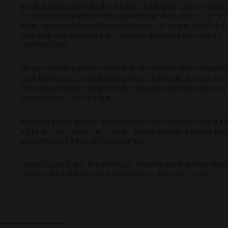
im Umgang mit unseren Kunden, Partnern und natürlich unseren Mitarbe
Wir setzen auf eine offene und transparente Kommunikation, um gemei
besten Lösungen zu finden. Denn nur so können wir unseren Ansprüchen
stetig wachsenden Anforderungen am Markt gerecht werden – und uns
weiterentwickeln.
Der Mensch steht bei uns im Mittelpunkt. Wir schätzen unsere Angestellt
wertvolle Ressource und behandeln sie stets mit Respekt und Anerkennu
fördern gleichermaßen die persönliche Entwicklung und Karrierechancen 
Mitarbeiterinnen und Mitarbeiter.
Zukunftsorientierung ist für uns ein wichtiger Wert. Wir wollen nicht nur 
erfolgreich sein, sondern auch morgen noch einen positiven Einfluss hab
unsere Kunden, Partner und Mitarbeitenden.
Unsere Mission ist klar: Wir schaffen als Familienunternehmen nachhalti
Lebensräume und Arbeitsplätze, die Menschen glücklicher machen!