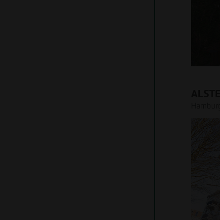
Infrastrukturbau
Immobilienexperten für
Bauen im Bestand
Projektentwicklung und
Wohnungsbau
Bewirtschaftung bis hin zum
Projektentwicklung
Projektmanagement in der
Bauausführung – Dank dieser
geschlossenen Kompetenzkette von
OTTO WULFF werden
Schnittstellenverluste vermieden.
ALST
Hamburg