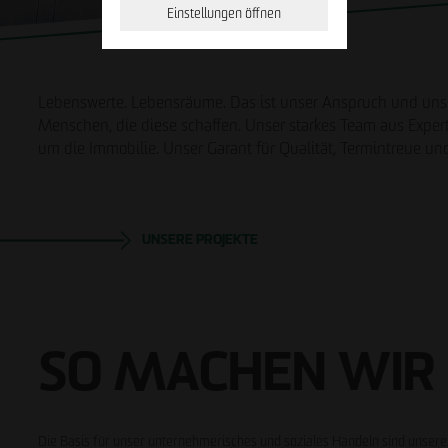
Einstellungen öffnen
Lebenswerte. Lebensräume. Das ist unser Anspruch und unse
Menschen, die diese schaffen. Unser starkes Team aus Expe
um die Immobilie. Unser Garant für Qualität, Termintreue und
Geschäftspartner werden
Hinweisgeberformular
Downloads
UNSERE PROJEKTE
SO MACHEN WIR 
Die Basis für unser unternehmerisches und soziales Handeln sind unser