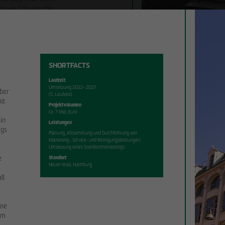
en wie Schulen oder
insgesamt mehr als
SHORTFACTS
Laufzeit
Umsetzung 2022–2027
ober
(5. Laufzeit)
it
Projektvolumen
ca. 7 Mio. Euro
 in
Leistungen
rgs
Planung, Abstimmung und Durchführung von
Marketing-, Service- und Reinigungsleistungen,
Umsetzung eines Standortmonitorings
e
Standort
Neuer Wall, Hamburg
ll
ine
 um