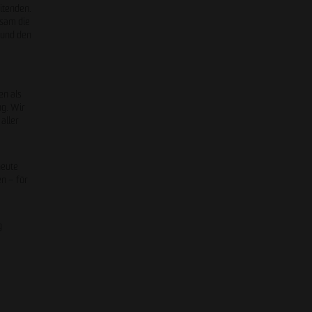
itenden.
nsam die
 und den
en als
ng. Wir
aller
heute
en – für
g