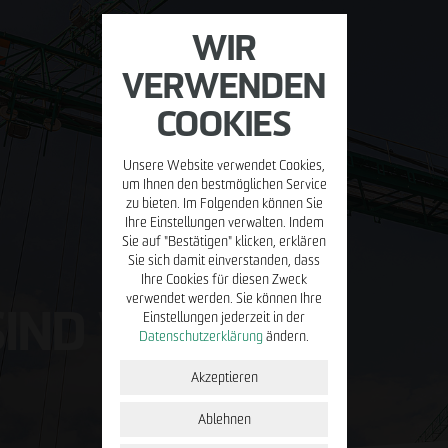
WIR
VERWENDEN
COOKIES
Unsere Website verwendet Cookies,
MIETEN/VERWALTEN
BETREIBEN
PRESSE
KARR
um Ihnen den bestmöglichen Service
zu bieten. Im Folgenden können Sie
Ihre Einstellungen verwalten. Indem
Property
Placemaking
Blog
Stell
Sie auf "Bestätigen" klicken, erklären
Management
Sie sich damit einverstanden, dass
ÖPP
Young
Ihre Cookies für diesen Zweck
Facility
verwendet werden. Sie können Ihre
IND WIR.
Management
Einstellungen jederzeit in der
Initi
Datenschutzerklärung
ändern.
Mieterportal
u
Akzeptieren
Immobilien zur
Miete
Ablehnen