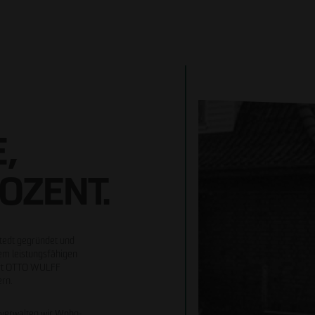
,
OZENT.
tedt gegründet und
nem leistungsfähigen
ört OTTO WULFF
ern.
d verwalten wir Wohn-