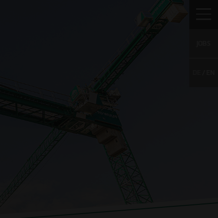
JOBS
DE
EN
IERE
KONTAKT
NACHHALTIGKEITSBERICHT
enangebote
 Talents
ativbewerbung