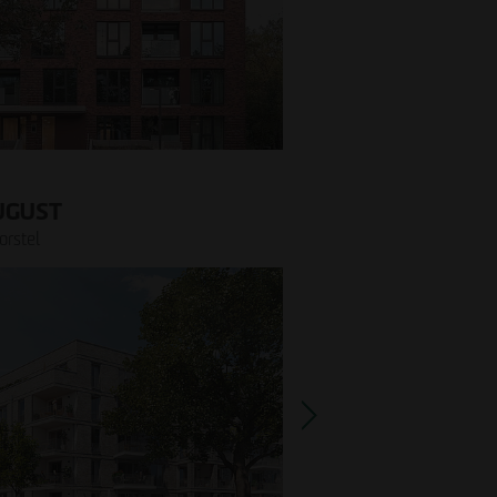
UGUST
rstel