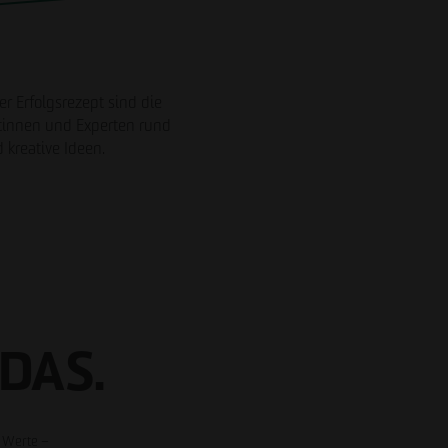
r Erfolgsrezept sind die
rtinnen und Experten rund
 kreative Ideen.
Impressum
Datenschutz
Barrierefreiheitserklärung
DAS.
e Werte –