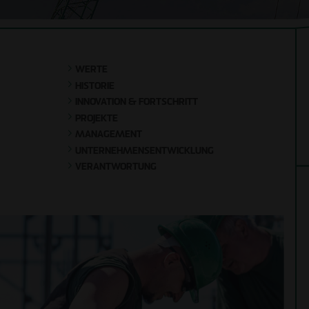
Unternehmens-
entwicklung
Holzhybridbau
Verantwortung
Bauen im
Bestand
WERTE
HISTORIE
Sanierung
INNOVATION & FORTSCHRITT
PROJEKTE
MANAGEMENT
UNTERNEHMENSENTWICKLUNG
VERANTWORTUNG