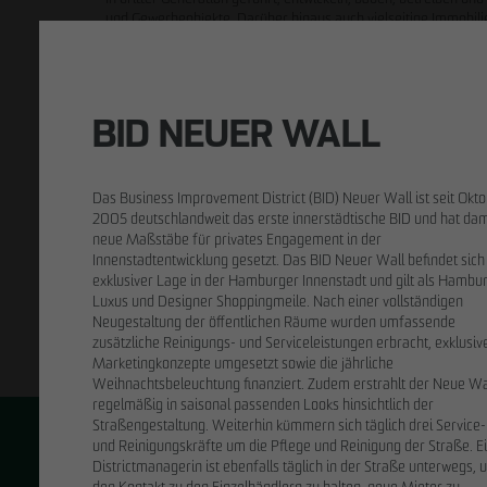
und Gewerbeobjekte. Darüber hinaus auch vielseitige Immobili
Krankenhäuser.
An den drei Standorten Hamburg, Berlin und Leipzig arbeiten 
650 Mitarbeitende für: Lebenswerte. Lebensräume.
BID NEUER WALL
Das Business Improvement District (BID) Neuer Wall ist seit Okt
2005 deutschlandweit das erste innerstädtische BID und hat dam
neue Maßstäbe für privates Engagement in der
Innenstadtentwicklung gesetzt. Das BID Neuer Wall befindet sich
exklusiver Lage in der Hamburger Innenstadt und gilt als Hambu
Luxus und Designer Shoppingmeile. Nach einer vollständigen
Neugestaltung der öffentlichen Räume wurden umfassende
zusätzliche Reinigungs- und Serviceleistungen erbracht, exklusiv
Marketingkonzepte umgesetzt sowie die jährliche
Weihnachtsbeleuchtung finanziert. Zudem erstrahlt der Neue Wa
regelmäßig in saisonal passenden Looks hinsichtlich der
Straßengestaltung. Weiterhin kümmern sich täglich drei Service-
und Reinigungskräfte um die Pflege und Reinigung der Straße. E
Districtmanagerin ist ebenfalls täglich in der Straße unterwegs,