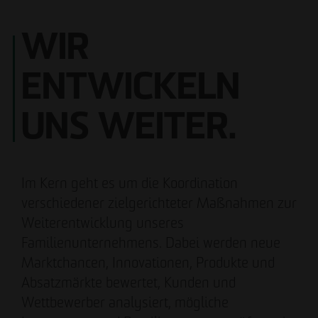
WIR
ENTWICKELN
Carsten Henzel
Andreas Fehervari
Prokurist
Prokurist
UNS WEITER.
Ilka Thomsen
Philipp Pellio
Prokuristin
Prokurist
Im Kern geht es um die Koordination
verschiedener zielgerichteter Maßnahmen zur
Weiterentwicklung unseres
Familienunternehmens. Dabei werden neue
Marktchancen, Innovationen, Produkte und
Meike Widderich
Absatzmärkte bewertet, Kunden und
Prokuristin
Wettbewerber analysiert, mögliche