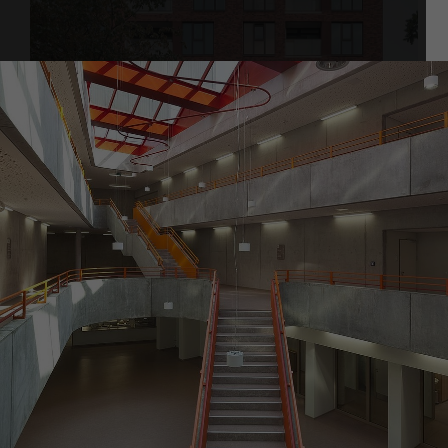
Silke Witt
Sen. Technische Projektleiterin
Technik / Nachhaltiges Bauen und
Zertifizierung
switt
@
otto-wulff.de
ALSTERDORFER STRASSE
Hamburg-Winterhude