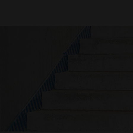
Nils Wendler
Pawel Kampa
Geschäftsführer
Prokurist
Holger Fieseler
Holger Oberhauser
Geschäftsführer
Geschäftsführer
Tom Staniczek
Prokurist
Sebastian Binger
Marc Hoischen
Geschäftsführer Betrieb
Geschäftsführer Betrieb
Karsten Hinck
Anne Morotini
Prokurist
Prokuristin
Michael Miersch
Carsten Olbers
Prokurist
Prokurist