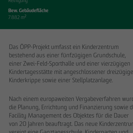
Reinigung
Bew. Gebäudefläche
7.882 m²
GESCHÄFTSFÜHRUNG
Das ÖPP-Projekt umfasst ein Kinderzentrum
bestehend aus einer fünfzügigen Grundschule,
einer Zwei-Feld-Sporthalle und einer vierzügigen
Kindertagesstätte mit angeschlossener dreizügige
Kinderkrippe sowie einer Stellplatzanlage.
Stefan Wulff
Holger Oberhauser
Nach einem europaweiten Vergabeverfahren wur
Geschäftsführender
Geschäftsführer
Gesellschafter
die Planung, Errichtung und Finanzierung sowie 
Facility Management des Objektes für die Dauer
von 20 Jahren beauftragt. Das neue Kinderzentr
vereint eine Ganztagesschule, Kindergarten und