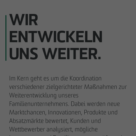
WIR
ENTWICKELN
Carsten Henzel
Andreas Fehervari
Prokurist
Prokurist
UNS WEITER.
Ilka Thomsen
Philipp Pellio
Prokuristin
Prokurist
Im Kern geht es um die Koordination
verschiedener zielgerichteter Maßnahmen zur
Weiterentwicklung unseres
Familienunternehmens. Dabei werden neue
Marktchancen, Innovationen, Produkte und
Meike Widderich
Absatzmärkte bewertet, Kunden und
Prokuristin
Wettbewerber analysiert, mögliche