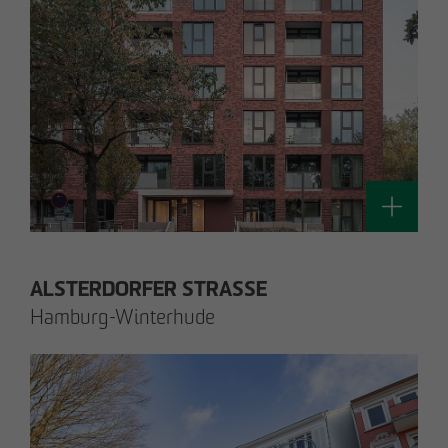
Silke Witt
Sen. Technische Projektleiterin
Technik / Nachhaltiges Bauen und
Zertifizierung
switt
@
otto-wulff.de
ALSTERDORFER STRASSE
Hamburg-Winterhude