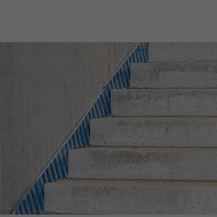
Nils Wendler
Pawel Kampa
Geschäftsführer
Prokurist
Holger Fieseler
Holger Oberhauser
Geschäftsführer
Geschäftsführer
Tom Staniczek
Prokurist
Sebastian Binger
Marc Hoischen
Geschäftsführer Betrieb
Geschäftsführer Betrieb
Karsten Hinck
Anne Morotini
Prokurist
Prokuristin
Michael Miersch
Carsten Olbers
Prokurist
Prokurist