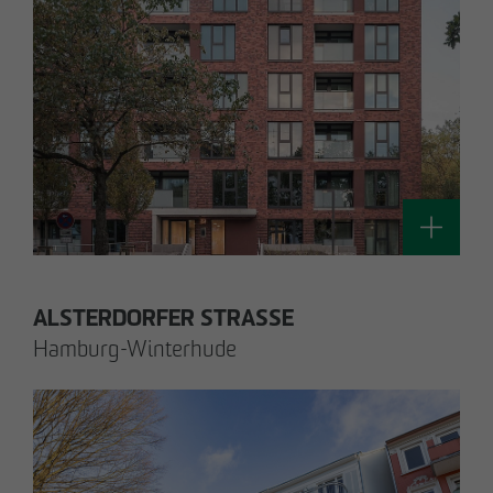
Silke Witt
Sen. Technische Projektleiterin
Technik / Nachhaltiges Bauen und
Zertifizierung
switt
@
otto-wulff.de
ALSTERDORFER STRASSE
Hamburg-Winterhude