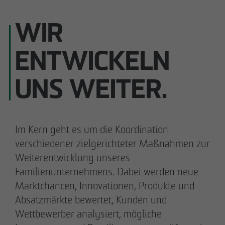
WIR
ENTWICKELN
Carsten Henzel
Andreas Fehervari
Prokurist
Prokurist
UNS WEITER.
Ilka Thomsen
Philipp Pellio
Prokuristin
Prokurist
Im Kern geht es um die Koordination
verschiedener zielgerichteter Maßnahmen zur
Weiterentwicklung unseres
Familienunternehmens. Dabei werden neue
Marktchancen, Innovationen, Produkte und
Meike Widderich
Absatzmärkte bewertet, Kunden und
Prokuristin
Wettbewerber analysiert, mögliche