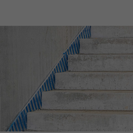
Nils Wendler
Pawel Kampa
Geschäftsführer
Prokurist
Holger Fieseler
Holger Oberhauser
Geschäftsführer
Geschäftsführer
Tom Staniczek
Prokurist
Sebastian Binger
Marc Hoischen
Geschäftsführer Betrieb
Geschäftsführer Betrieb
Karsten Hinck
Anne Morotini
Prokurist
Prokuristin
Michael Miersch
Carsten Olbers
Prokurist
Prokurist