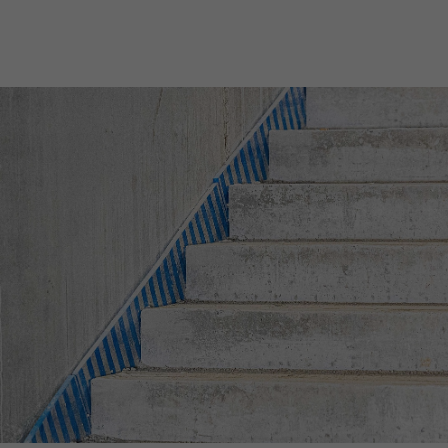
Nils Wendler
Pawel Kampa
Geschäftsführer
Prokurist
Holger Fieseler
Holger Oberhauser
Geschäftsführer
Geschäftsführer
Tom Staniczek
Prokurist
Sebastian Binger
Marc Hoischen
Geschäftsführer Betrieb
Geschäftsführer Betrieb
Karsten Hinck
Anne Morotini
Prokurist
Prokuristin
Michael Miersch
Carsten Olbers
Prokurist
Prokurist