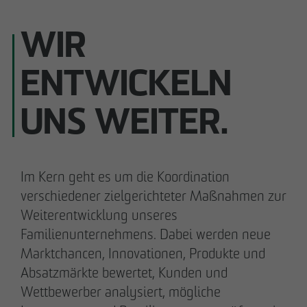
WIR
ENTWICKELN
Carsten Henzel
Andreas Fehervari
Prokurist
Prokurist
UNS WEITER.
Ilka Thomsen
Philipp Pellio
Prokuristin
Prokurist
Im Kern geht es um die Koordination
verschiedener zielgerichteter Maßnahmen zur
Weiterentwicklung unseres
Familienunternehmens. Dabei werden neue
Marktchancen, Innovationen, Produkte und
Meike Widderich
Absatzmärkte bewertet, Kunden und
Prokuristin
Wettbewerber analysiert, mögliche