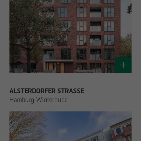
Silke Witt
Sen. Technische Projektleiterin
Technik / Nachhaltiges Bauen und
Zertifizierung
switt
@
otto-wulff.de
ALSTERDORFER STRASSE
Hamburg-Winterhude