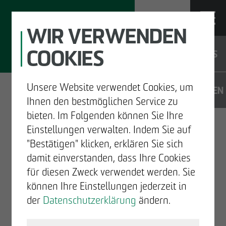
WIR VERWENDEN
COOKIES
JOBS
Unsere Website verwendet Cookies, um
DE
EN
Ihnen den bestmöglichen Service zu
bieten. Im Folgenden können Sie Ihre
Einstellungen verwalten. Indem Sie auf
"Bestätigen" klicken, erklären Sie sich
FREDUNDSTEN
UNTERNEHMEN
damit einverstanden, dass Ihre Cookies
FredundSten FRED + STEN entsteht in den
für diesen Zweck verwendet werden. Sie
Kolbenhöfen im Herzen von Hamburg-
ENTWICKELN
können Ihre Einstellungen jederzeit in
Ottensen. Das Wohnprojekt verbindet die
der
Datenschutzerklärung
ändern.
Ruhe eines geschützten Rückzugsortes mit
BAUEN
der Lebendigkeit eines urbanen Quartiers.