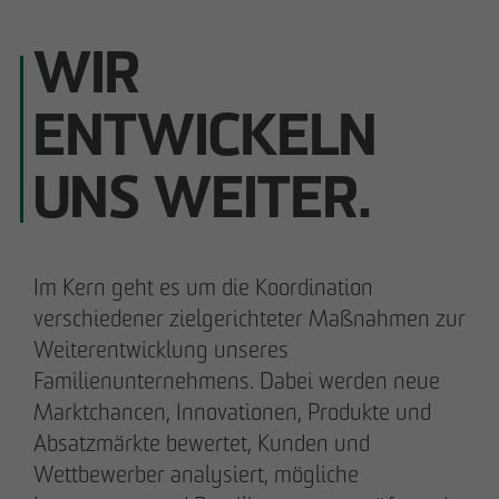
WIR
ENTWICKELN
Carsten Henzel
Andreas Fehervari
Prokurist
Prokurist
UNS WEITER.
Ilka Thomsen
Philipp Pellio
Prokuristin
Prokurist
Im Kern geht es um die Koordination
verschiedener zielgerichteter Maßnahmen zur
Weiterentwicklung unseres
Familienunternehmens. Dabei werden neue
Marktchancen, Innovationen, Produkte und
Meike Widderich
Absatzmärkte bewertet, Kunden und
Prokuristin
Wettbewerber analysiert, mögliche