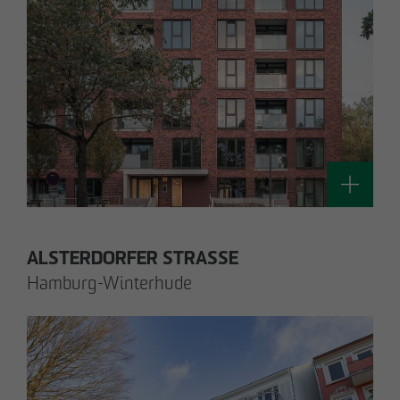
Silke Witt
Sen. Technische Projektleiterin
Technik / Nachhaltiges Bauen und
Zertifizierung
switt
@
otto-wulff.de
ALSTERDORFER STRASSE
Hamburg-Winterhude