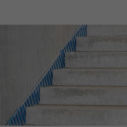
Nils Wendler
Pawel Kampa
Geschäftsführer
Prokurist
Holger Fieseler
Holger Oberhauser
Geschäftsführer
Geschäftsführer
Tom Staniczek
Prokurist
Sebastian Binger
Marc Hoischen
Geschäftsführer Betrieb
Geschäftsführer Betrieb
Karsten Hinck
Anne Morotini
Prokurist
Prokuristin
Michael Miersch
Carsten Olbers
Prokurist
Prokurist